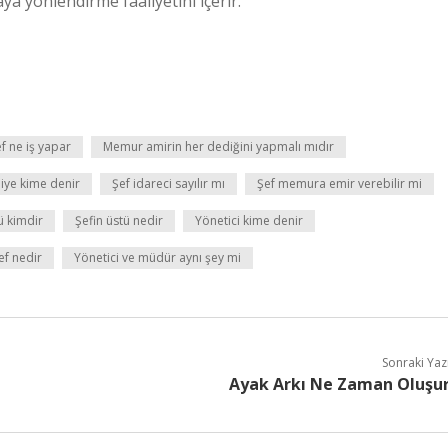
aya yönlendirme faaliyetini içerir.
f ne iş yapar
Memur amirin her dediğini yapmalı mıdır
diye kime denir
Şef idareci sayılır mı
Şef memura emir verebilir mi
ü kimdir
Şefin üstü nedir
Yönetici kime denir
ef nedir
Yönetici ve müdür aynı şey mi
Sonraki Yaz
Ayak Arkı Ne Zaman Oluşu