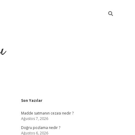
ı
Sidebar
Son Yazılar
hiltonbet yeni giriş
betexper güvenilir mi
elex
Madde satmanın cezası nedir ?
Ağustos 7, 2026
Doğru pozlama nedir ?
Ağustos 6, 2026