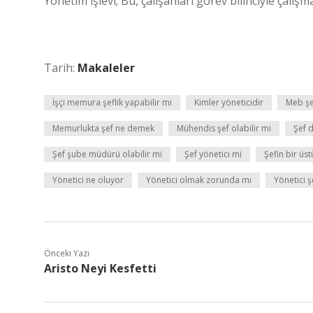
Yönetim işlevi; Bu, çalışanları görev bilinciyle çalışm
Tarih:
Makaleler
İşçi memura şeflik yapabilir mi
Kimler yöneticidir
Meb şe
Memurlukta şef ne demek
Mühendis şef olabilir mi
Şef 
Şef şube müdürü olabilir mi
Şef yönetici mi
Şefin bir üst
Yönetici ne oluyor
Yönetici olmak zorunda mı
Yönetici ş
Önceki Yazı
Aristo Neyi Kesfetti