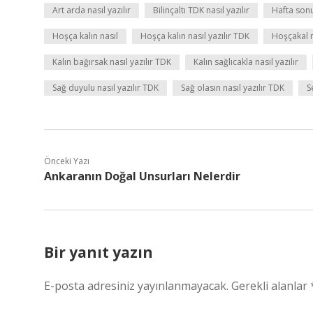
Art arda nasıl yazılır
Bilinçaltı TDK nasıl yazılır
Hafta sonu 
Hoşça kalın nasıl
Hoşça kalın nasıl yazılır TDK
Hoşçakal n
Kalın bağırsak nasıl yazılır TDK
Kalın sağlıcakla nasıl yazılır
Sağ duyulu nasıl yazılır TDK
Sağ olasın nasıl yazılır TDK
S
Önceki Yazı
Ankaranın Doğal Unsurları Nelerdir
Bir yanıt yazın
E-posta adresiniz yayınlanmayacak.
Gerekli alanlar