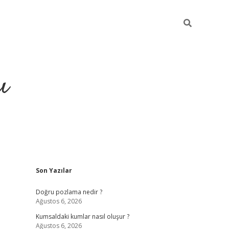
ı
Sidebar
Son Yazılar
hiltonbet yeni giriş
betexpe
Doğru pozlama nedir ?
Ağustos 6, 2026
Kumsaldaki kumlar nasıl oluşur ?
Ağustos 6, 2026