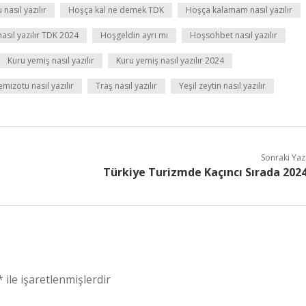
nasıl yazılır
Hoşça kal ne demek TDK
Hoşça kalamam nasıl yazılır
asıl yazılır TDK 2024
Hoşgeldin ayrı mı
Hoşsohbet nasıl yazılır
Kuru yemiş nasıl yazılır
Kuru yemiş nasıl yazılır 2024
emizotu nasıl yazılır
Traş nasıl yazılır
Yeşil zeytin nasıl yazılır
Sonraki Yaz
Türkiye Turizmde Kaçıncı Sırada 202
*
ile işaretlenmişlerdir