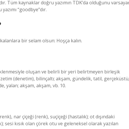
ır. Tüm kaynaklar doğru yazımın TDK’da olduğunu varsayar
u yazımı “goodbye”dır.
?
kalanlara bir selam olsun: Hoşça kalın.
klenmesiyle oluşan ve belirli bir yeri belirtmeyen birleşik
özetim (denetim), bilinçaltı; akşam, gündelik, tatil, gerçeküstü
de, yalan; akşam, akşam, vb. 10.
enk), nar çiçeği (renk), suçiçeği (hastalık); ot dışındaki
); sesi kısık olan çörek otu ve geleneksel olarak yazılan