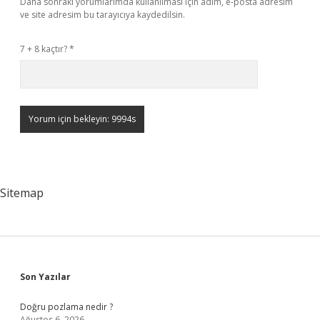
Daha sonraki yorumlarımda kullanılması için adım, e-posta adresim
ve site adresim bu tarayıcıya kaydedilsin.
7 + 8 kaçtır?
*
Sitemap
Sidebar
Son Yazılar
Doğru pozlama nedir ?
Ağustos 6, 2026