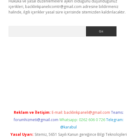
Hukuka ve yasal düzenlemelere aykırı olduğunu düşündüğünüz
içerikleri,
backlinkpanelicomtr@gmail.com
adresine bildirmeniz
halinde, ilgili içerikler yasal süre içerisinde sitemizden kaldırılacaktır.
Arama
lexbetgiris.org
Reklam ve İletişim:
E-mail:
backlinkpaneli@gmail.com
Teams:
forumhizmeti@gmail.com
Whatsapp: 0262 606 0 726
Telegram:
@karabul
Yasal Uyarı:
Sitemiz, 5651 Sayılı Kanun gereğince Bilgi Teknolojileri