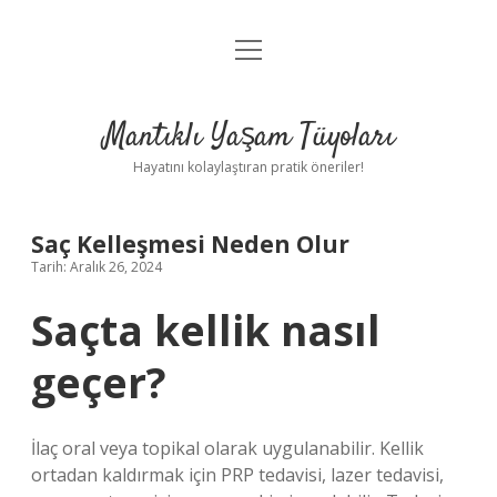
menüyü
Anasayfa
aç
Gizlilik Politikası
Mantıklı Yaşam Tüyoları
Yasal Uyarı
Hayatını kolaylaştıran pratik öneriler!
Hakkımızda
Saç Kelleşmesi Neden Olur
Tarih: Aralık 26, 2024
Saçta kellik nasıl
geçer?
İlaç oral veya topikal olarak uygulanabilir. Kellik
ortadan kaldırmak için PRP tedavisi, lazer tedavisi,