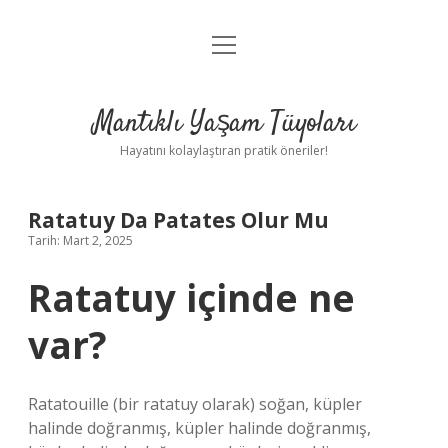
menüyü
Anasayfa
aç
Gizlilik Politikası
Mantıklı Yaşam Tüyoları
Yasal Uyarı
Hayatını kolaylaştıran pratik öneriler!
Hakkımızda
Ratatuy Da Patates Olur Mu
Tarih: Mart 2, 2025
Ratatuy içinde ne
var?
Ratatouille (bir ratatuy olarak) soğan, küpler
halinde doğranmış, küpler halinde doğranmış,