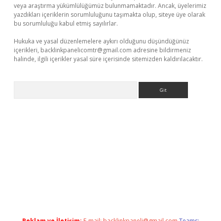
veya araştırma yükümlülüğümüz bulunmamaktadır. Ancak, üyelerimiz
yazdıkları içeriklerin sorumluluğunu taşımakta olup, siteye üye olarak
bu sorumluluğu kabul etmiş sayılırlar.
Hukuka ve yasal düzenlemelere aykırı olduğunu düşündüğünüz
içerikleri,
backlinkpanelicomtr@gmail.com
adresine bildirmeniz
halinde, ilgili içerikler yasal süre içerisinde sitemizden kaldırılacaktır.
Arama
i
elexbetgiris.org
Reklam ve İletişim:
E-mail:
backlinkpaneli@gmail.com
Teams: