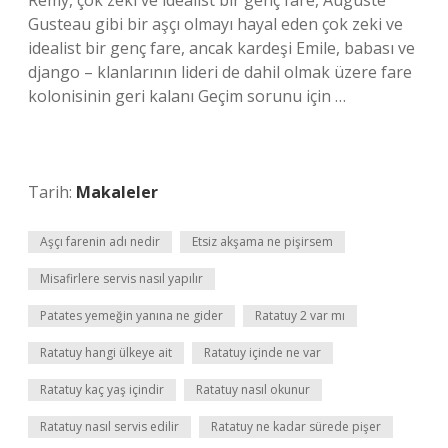
Remy, çok zeki ve idealist bir genç fare, Auguste
Gusteau gibi bir aşçı olmayı hayal eden çok zeki ve
idealist bir genç fare, ancak kardeşi Emile, babası ve
django – klanlarının lideri de dahil olmak üzere fare
kolonisinin geri kalanı Geçim sorunu için …
Tarih:
Makaleler
Aşçı farenin adı nedir
Etsiz akşama ne pişirsem
Misafirlere servis nasıl yapılır
Patates yemeğin yanına ne gider
Ratatuy 2 var mı
Ratatuy hangi ülkeye ait
Ratatuy içinde ne var
Ratatuy kaç yaş içindir
Ratatuy nasıl okunur
Ratatuy nasıl servis edilir
Ratatuy ne kadar sürede pişer