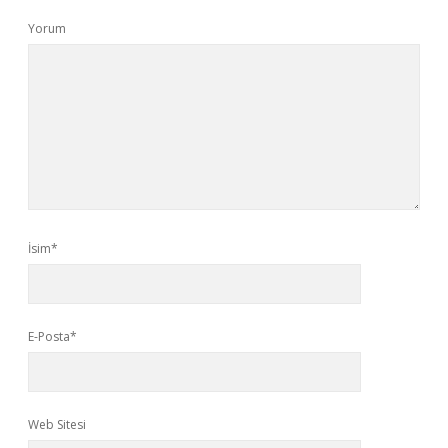
Yorum
İsim*
E-Posta*
Web Sitesi