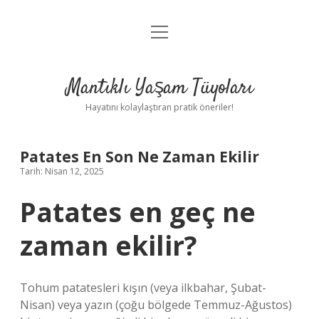
menüyü
Anasayfa
aç
Gizlilik Politikası
Mantıklı Yaşam Tüyoları
Yasal Uyarı
Hayatını kolaylaştıran pratik öneriler!
Hakkımızda
Patates En Son Ne Zaman Ekilir
Tarih: Nisan 12, 2025
Patates en geç ne
zaman ekilir?
Tohum patatesleri kışın (veya ilkbahar, Şubat-
Nisan) veya yazın (çoğu bölgede Temmuz-Ağustos)