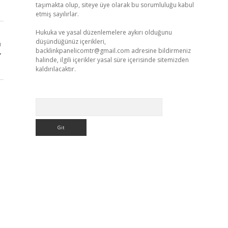
taşımakta olup, siteye üye olarak bu sorumluluğu kabul
etmiş sayılırlar.
Hukuka ve yasal düzenlemelere aykırı olduğunu
düşündüğünüz içerikleri,
ı
backlinkpanelicomtr@gmail.com
adresine bildirmeniz
r
halinde, ilgili içerikler yasal süre içerisinde sitemizden
kaldırılacaktır.
Arama