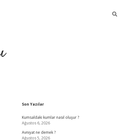
ı
Sidebar
Son Yazılar
hiltonbet yeni giriş
betexper güvenilir m
Kumsaldaki kumlar nasıl oluşur ?
Ağustos 6, 2026
Avniyat ne demek ?
Ağustos 5, 2026