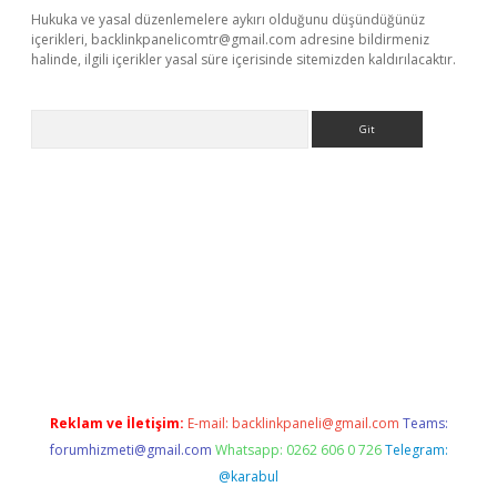
Hukuka ve yasal düzenlemelere aykırı olduğunu düşündüğünüz
içerikleri,
backlinkpanelicomtr@gmail.com
adresine bildirmeniz
halinde, ilgili içerikler yasal süre içerisinde sitemizden kaldırılacaktır.
Arama
mi
elexbetgiris.org
Reklam ve İletişim:
E-mail:
backlinkpaneli@gmail.com
Teams:
forumhizmeti@gmail.com
Whatsapp: 0262 606 0 726
Telegram:
@karabul