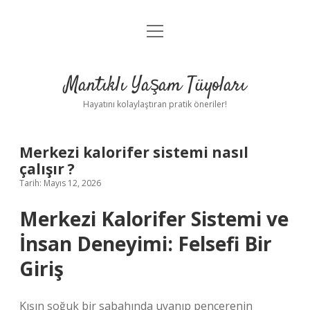
menüyü
Anasayfa
aç
Gizlilik Politikası
Mantıklı Yaşam Tüyoları
Yasal Uyarı
Hayatını kolaylaştıran pratik öneriler!
Hakkımızda
Merkezi kalorifer sistemi nasıl
çalışır ?
Tarih: Mayıs 12, 2026
Merkezi Kalorifer Sistemi ve
İnsan Deneyimi: Felsefi Bir
Giriş
Kışın soğuk bir sabahında uyanıp pencerenin