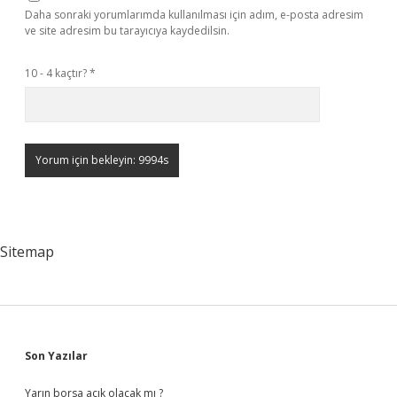
Daha sonraki yorumlarımda kullanılması için adım, e-posta adresim
ve site adresim bu tarayıcıya kaydedilsin.
10 - 4 kaçtır?
*
Sitemap
Sidebar
Son Yazılar
Yarın borsa açık olacak mı ?