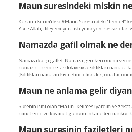
Maun suresindeki miskin n
Kur’an-ı Kerim’deki #Maun Suresi’ndeki “tembel” keli
Yüce Allah, dileyemeyen -isteyemeyen- sessiz olan ve
Namazda gafil olmak ne d
Namaza karşı gaflet: Namaza gereken önemi vermem
namazın önemine ve dolayısıyla kıldıkları namaza ka
(Kıldıkları namazın kıymetini bilmezler, ona hiç öne
Maun ne anlama gelir diyan
Surenin ismi olan “Ma’un” kelimesi yardım ve zekat anl
nimetlerini ve kıyamet gününü inkar eden nankör kişi
Maun suresinin faziletleri n