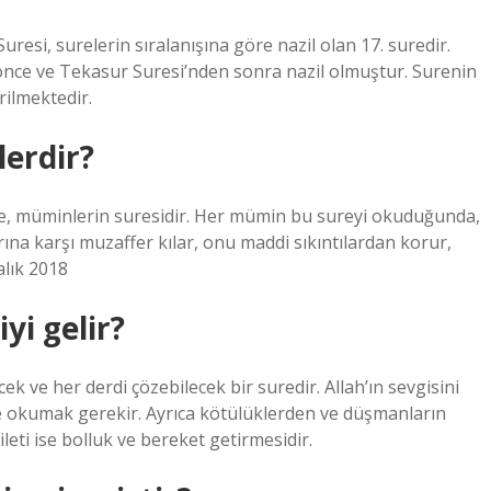
resi, surelerin sıralanışına göre nazil olan 17. suredir.
 önce ve Tekasur Suresi’nden sonra nazil olmuştur. Surenin
irilmektedir.
lerdir?
ure, müminlerin suresidir. Her mümin bu sureyi okuduğunda,
rına karşı muzaffer kılar, onu maddi sıkıntılardan korur,
alık 2018
yi gelir?
 ve her derdi çözebilecek bir suredir. Allah’ın sevgisini
 okumak gerekir. Ayrıca kötülüklerden ve düşmanların
leti ise bolluk ve bereket getirmesidir.