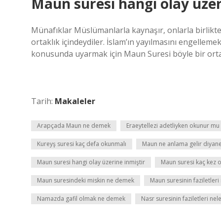
Maun suresi hangi olay üzer
Münafıklar Müslümanlarla kaynaşır, onlarla birlikte
ortaklık içindeydiler. İslam’ın yayılmasını engelleme
konusunda uyarmak için Maun Suresi böyle bir ortam
Tarih:
Makaleler
Arapçada Maun ne demek
Eraeytellezi adetliyken okunur mu
Kureyş suresi kaç defa okunmalı
Maun ne anlama gelir diyan
Maun suresi hangi olay üzerine inmiştir
Maun suresi kaç kez 
Maun suresindeki miskin ne demek
Maun suresinin faziletleri
Namazda gafil olmak ne demek
Nasr suresinin faziletleri nel