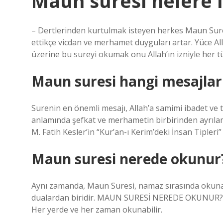
Maun suresi nelere iy
– Dertlerinden kurtulmak isteyen herkes Maun Sure
ettikçe vicdan ve merhamet duyguları artar. Yüce Al
üzerine bu sureyi okumak onu Allah’ın izniyle her tü
Maun suresi hangi mesajları
Surenin en önemli mesajı, Allah’a samimi ibadet ve 
anlamında şefkat ve merhametin birbirinden ayrıla
M. Fatih Kesler’in “Kur’an-ı Kerim’deki İnsan Tipleri”
Maun suresi nerede okunur
Aynı zamanda, Maun Suresi, namaz sırasında okunan
dualardan biridir. MAUN SURESİ NEREDE OKUNUR? Mau
Her yerde ve her zaman okunabilir.