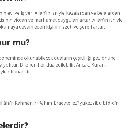
n evi ve iş yeri Allah’ın izniyle kazalardan ve belalardan
inin vicdan ve merhamet duyguları artar. Allah’ın izniyle
kumaya devam eden kişinin izzeti ve şerefi artar.
unur mu?
döneminde okunabilecek duaların çeşitliliği göz önüne
 yoktur. Dilenen her dua edilebilir. Ancak, Kuran-ı
yle okunabilir.
llâhi’r-Rahmâni’r-Rahîm. Eraeytellezî yukezzibu bi’d-dîn.
elerdir?