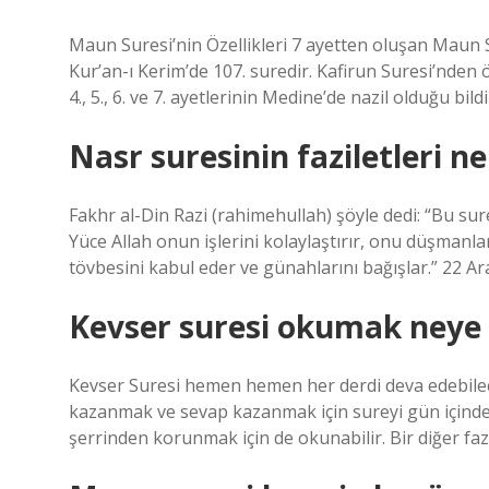
Maun Suresi’nin Özellikleri 7 ayetten oluşan Maun Su
Kur’an-ı Kerim’de 107. suredir. Kafirun Suresi’nden
4., 5., 6. ve 7. ayetlerinin Medine’de nazil olduğu bild
Nasr suresinin faziletleri ne
Fakhr al-Din Razi (rahimehullah) şöyle dedi: “Bu s
Yüce Allah onun işlerini kolaylaştırır, onu düşmanla
tövbesini kabul eder ve günahlarını bağışlar.” 22 Ar
Kevser suresi okumak neye i
Kevser Suresi hemen hemen her derdi deva edebilecek
kazanmak ve sevap kazanmak için sureyi gün içinde
şerrinden korunmak için de okunabilir. Bir diğer fazi