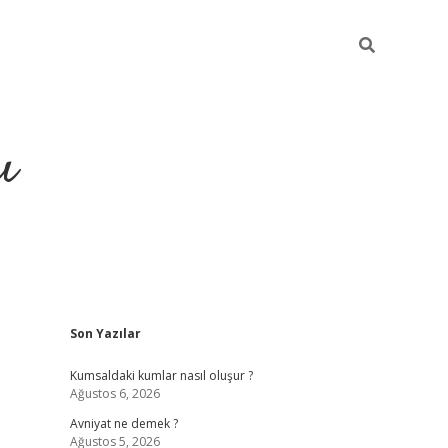
ı
Sidebar
Son Yazılar
hiltonbet yeni giriş
betexper güvenilir mi
elexb
Kumsaldaki kumlar nasıl oluşur ?
Ağustos 6, 2026
Avniyat ne demek ?
Ağustos 5, 2026