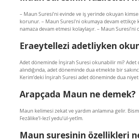
– Maun Suresi’ni evinde ve iş yerinde okuyan kimseni
korunur. – Maun Suresi’ni okumaya devam ettikçe kiş
namaza devam etmesi kolaylaşır. – Maun Suresi’ni o
Eraeytellezi adetliyken ok
Adet döneminde İnşirah Suresi okunabilir mi? Adet 
alındığında, adet döneminde dua etmekte bir sakınca
Kerim’deki İnşirah Suresi adet döneminde dua niyeti
Arapçada Maun ne demek?
Maun kelimesi zekat ve yardım anlamına gelir. Bismi
Fezâlike’l-lezî yedu’ül-yetîm.
Maun suresinin özellikleri n