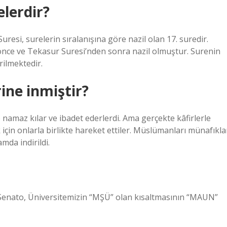
elerdir?
resi, surelerin sıralanışına göre nazil olan 17. suredir.
 önce ve Tekasur Suresi’nden sonra nazil olmuştur. Surenin
irilmektedir.
ine inmiştir?
 namaz kılar ve ibadet ederlerdi. Ama gerçekte kâfirlerle
k için onlarla birlikte hareket ettiler. Müslümanları münafıkla
da indirildi.
Senato, Üniversitemizin “MŞÜ” olan kısaltmasının “MAUN”