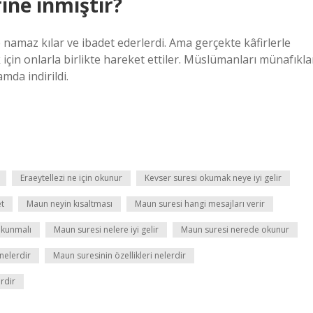
ine inmiştir?
 namaz kılar ve ibadet ederlerdi. Ama gerçekte kâfirlerle
k için onlarla birlikte hareket ettiler. Müslümanları münafıkla
da indirildi.
Eraeytellezi ne için okunur
Kevser suresi okumak neye iyi gelir
et
Maun neyin kısaltması
Maun suresi hangi mesajları verir
okunmalı
Maun suresi nelere iyi gelir
Maun suresi nerede okunur
 nelerdir
Maun suresinin özellikleri nelerdir
erdir