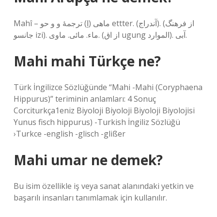
Mahî – ماهی (اِ) ترجمهٔ و و حو ettter. (آندراج). (از فرهنگ
جانسو izi). ماء. مائی. ماوی. (از اق ugung الموارد). آبی.
Mahi mahi Türkçe ne?
Türk İngilizce Sözlüğünde “Mahi -Mahi (Coryphaena
Hippurus)” teriminin anlamları: 4 Sonuç
Corciturkça1eniz Biyoloji Biyoloji Biyoloji Biyolojisi
Yunus fisch hippurus) -Turkish İngiliz Sözlüğü
›Turkce -english -glisch -glißer
Mahi umar ne demek?
Bu isim özellikle iş veya sanat alanındaki yetkin ve
başarılı insanları tanımlamak için kullanılır.