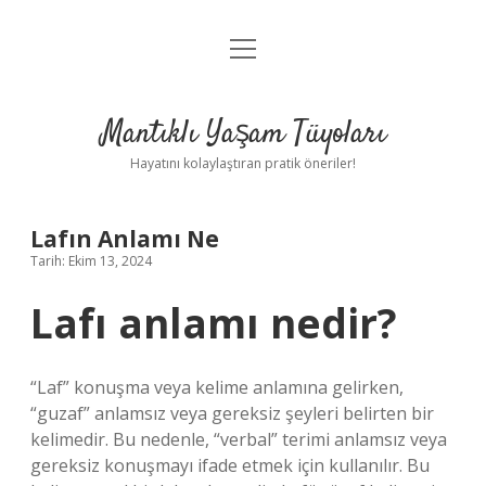
menüyü
Anasayfa
aç
Gizlilik Politikası
Mantıklı Yaşam Tüyoları
Yasal Uyarı
Hayatını kolaylaştıran pratik öneriler!
Hakkımızda
Lafın Anlamı Ne
Tarih: Ekim 13, 2024
Lafı anlamı nedir?
“Laf” konuşma veya kelime anlamına gelirken,
“guzaf” anlamsız veya gereksiz şeyleri belirten bir
kelimedir. Bu nedenle, “verbal” terimi anlamsız veya
gereksiz konuşmayı ifade etmek için kullanılır. Bu