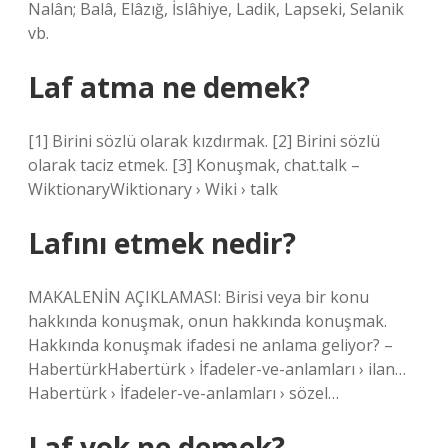
Nalân; Balâ, Elâzığ, İslâhiye, Ladik, Lapseki, Selanik
vb.
Laf atma ne demek?
[1] Birini sözlü olarak kızdırmak. [2] Birini sözlü
olarak taciz etmek. [3] Konuşmak, chat.talk –
WiktionaryWiktionary › Wiki › talk
Lafını etmek nedir?
MAKALENİN AÇIKLAMASI: Birisi veya bir konu
hakkında konuşmak, onun hakkında konuşmak.
Hakkında konuşmak ifadesi ne anlama geliyor? –
HabertürkHabertürk › İfadeler-ve-anlamları › ilan…
Habertürk › İfadeler-ve-anlamları › sözel…
Laf yok ne demek?