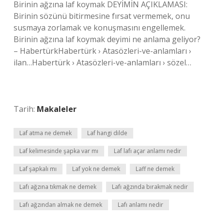
Birinin ağzına laf koymak DEYİMİN AÇIKLAMASI:
Birinin sözünü bitirmesine fırsat vermemek, onu
susmaya zorlamak ve konuşmasını engellemek.
Birinin ağzına laf koymak deyimi ne anlama geliyor?
– HabertürkHabertürk › Atasözleri-ve-anlamları ›
ilan…Habertürk › Atasözleri-ve-anlamları › sözel…
Tarih:
Makaleler
Laf atma ne demek
Laf hangi dilde
Laf kelimesinde şapka var mı
Laf lafı açar anlamı nedir
Laf şapkalı mı
Laf yok ne demek
Laff ne demek
Lafı ağzına tıkmak ne demek
Lafı ağzında bırakmak nedir
Lafı ağzından almak ne demek
Lafı anlamı nedir