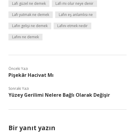
Lafı güzel ne demek
Lafı mı olur neye denir
Lafı yutmak ne demek
Lafın eş anlamlısı ne
Lafın gelişi ne demek
Lafını etmek nedir
Lafını ne demek
Önceki Yazı
Pişekâr Hacivat Mı
Sonraki Yazı
Yüzey Gerilimi Nelere Bağlı Olarak Değişir
Bir yanıt yazın