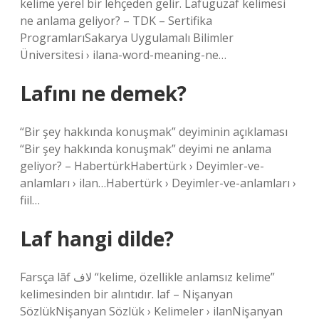
kelime yerel bir lehçeden gelir. Lafügüzaf kelimesi
ne anlama geliyor? – TDK – Sertifika
ProgramlarıSakarya Uygulamalı Bilimler
Üniversitesi › ilana-word-meaning-ne…
Lafını ne demek?
“Bir şey hakkında konuşmak” deyiminin açıklaması
“Bir şey hakkında konuşmak” deyimi ne anlama
geliyor? – HabertürkHabertürk › Deyimler-ve-
anlamları › ilan…Habertürk › Deyimler-ve-anlamları ›
fiil…
Laf hangi dilde?
Farsça lāf لاف “kelime, özellikle anlamsız kelime”
kelimesinden bir alıntıdır. laf – Nişanyan
SözlükNişanyan Sözlük › Kelimeler › ilanNişanyan