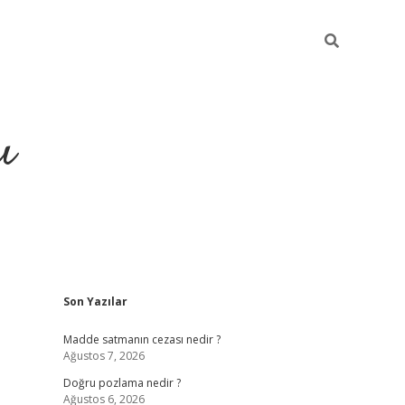
ı
Sidebar
Son Yazılar
hiltonbet yeni giriş
betexper güvenilir mi
elexb
Madde satmanın cezası nedir ?
Ağustos 7, 2026
Doğru pozlama nedir ?
Ağustos 6, 2026