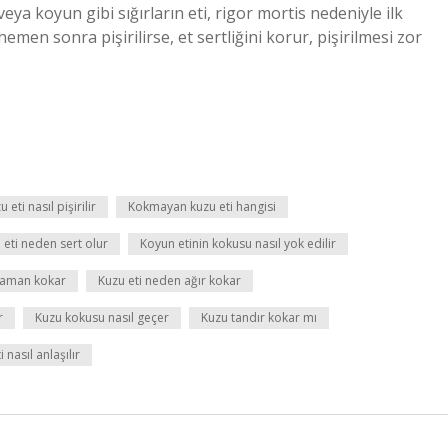
eya koyun gibi sığırların eti, rigor mortis nedeniyle ilk
emen sonra pişirilirse, et sertliğini korur, pişirilmesi zor
eti nasıl pişirilir
Kokmayan kuzu eti hangisi
 eti neden sert olur
Koyun etinin kokusu nasıl yok edilir
 zaman kokar
Kuzu eti neden ağır kokar
r
Kuzu kokusu nasıl geçer
Kuzu tandır kokar mı
 nasıl anlaşılır