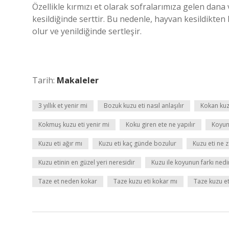
Özellikle kırmızı et olarak sofralarımıza gelen dana v
kesildiğinde serttir. Bu nedenle, hayvan kesildikten h
olur ve yenildiğinde sertleşir.
Tarih:
Makaleler
3 yıllık et yenir mi
Bozuk kuzu eti nasıl anlaşılır
Kokan kuzu 
Kokmuş kuzu eti yenir mi
Koku giren ete ne yapılır
Koyun
Kuzu eti ağır mı
Kuzu eti kaç günde bozulur
Kuzu eti ne
Kuzu etinin en güzel yeri neresidir
Kuzu ile koyunun farkı nedi
Taze et neden kokar
Taze kuzu eti kokar mı
Taze kuzu eti