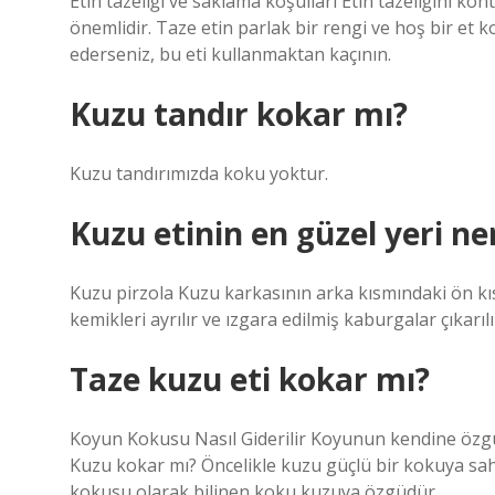
Etin tazeliği ve saklama koşulları Etin tazeliğini k
önemlidir. Taze etin parlak bir rengi ve hoş bir et 
ederseniz, bu eti kullanmaktan kaçının.
Kuzu tandır kokar mı?
Kuzu tandırımızda koku yoktur.
Kuzu etinin en güzel yeri ne
Kuzu pirzola Kuzu karkasının arka kısmındaki ön kısı
kemikleri ayrılır ve ızgara edilmiş kaburgalar çıkarıl
Taze kuzu eti kokar mı?
Koyun Kokusu Nasıl Giderilir Koyunun kendine özgü
Kuzu kokar mı? Öncelikle kuzu güçlü bir kokuya sah
kokusu olarak bilinen koku kuzuya özgüdür.