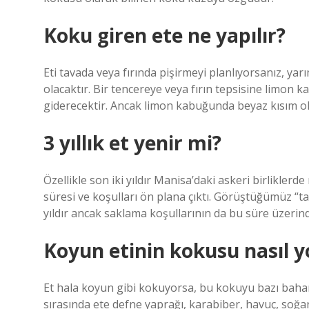
Koku giren ete ne yapılır?
Eti tavada veya fırında pişirmeyi planlıyorsanız, y
olacaktır. Bir tencereye veya fırın tepsisine limo
giderecektir. Ancak limon kabuğunda beyaz kısım olma
3 yıllık et yenir mi?
Özellikle son iki yıldır Manisa’daki askeri birlikle
süresi ve koşulları ön plana çıktı. Görüştüğümüz “t
yıldır ancak saklama koşullarının da bu süre üzerind
Koyun etinin kokusu nasıl yo
Et hala koyun gibi kokuyorsa, bu kokuyu bazı baha
sırasında ete defne yaprağı, karabiber, havuç, soğa