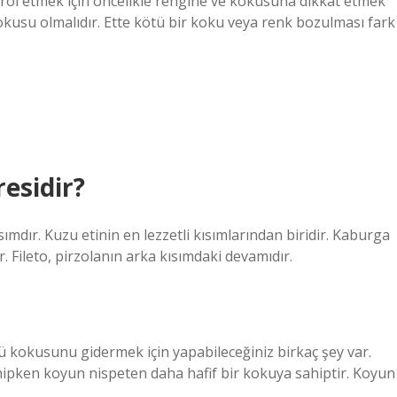
ontrol etmek için öncelikle rengine ve kokusuna dikkat etmek
kokusu olmalıdır. Ette kötü bir koku veya renk bozulması fark
residir?
mdır. Kuzu etinin en lezzetli kısımlarından biridir. Kaburga
ır. Fileto, pirzolanın arka kısımdaki devamıdır.
 kokusunu gidermek için yapabileceğiniz birkaç şey var.
ipken koyun nispeten daha hafif bir kokuya sahiptir. Koyun