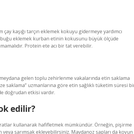
arım çay kaşığı tarçın eklemek kokuyu gidermeye yardımcı
n kabuğu eklemek kurban etinin kokusunu büyük ölçüde
malıdır. Protein ete acı bir tat verebilir.
rde meydana gelen toplu zehirlenme vakalarında etin saklama
aze saklama” uzmanlarına göre etin sağlıklı tüketim süresi bi
e doğrudan etkisi vardır.
k edilir?
ratlar kullanarak hafifletmek mümkündür. Örneğin, pişirme
n veya sarımsak ekleyebilirsiniz. Maydanoz sapları da koyun