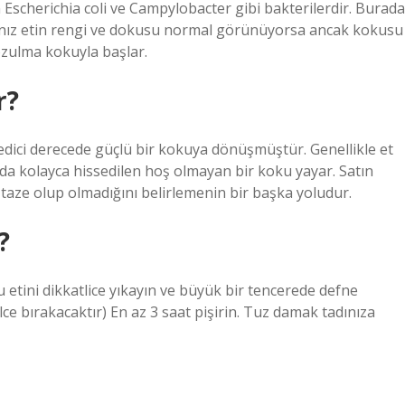
 Escherichia coli ve Campylobacter gibi bakterilerdir. Burada
ğınız etin rengi ve dokusu normal görünüyorsa ancak kokusu
ozulma kokuyla başlar.
r?
dici derecede güçlü bir kokuya dönüşmüştür. Genellikle et
a kolayca hissedilen hoş olmayan bir koku yayar. Satın
aze olup olmadığını belirlemenin bir başka yoludur.
?
u etini dikkatlice yıkayın ve büyük bir tencerede defne
lce bırakacaktır) En az 3 saat pişirin. Tuz damak tadınıza