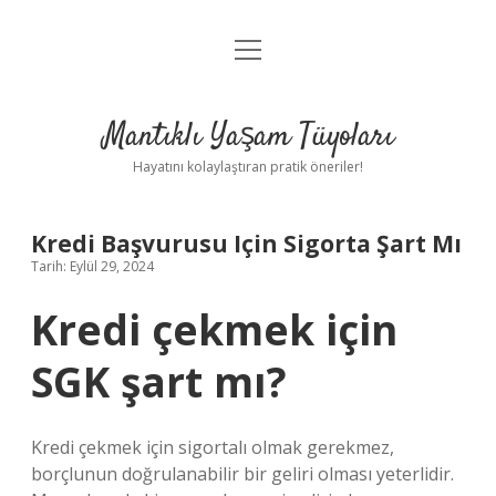
menüyü
Anasayfa
aç
Gizlilik Politikası
Mantıklı Yaşam Tüyoları
Yasal Uyarı
Hayatını kolaylaştıran pratik öneriler!
Hakkımızda
Kredi Başvurusu Için Sigorta Şart Mı
Tarih: Eylül 29, 2024
Kredi çekmek için
SGK şart mı?
Kredi çekmek için sigortalı olmak gerekmez,
borçlunun doğrulanabilir bir geliri olması yeterlidir.