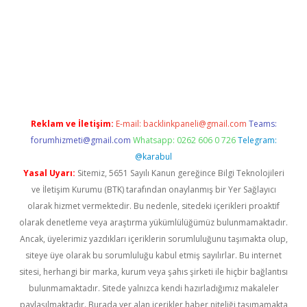
i
elexbetgiris.org
Reklam ve İletişim:
E-mail:
backlinkpaneli@gmail.com
Teams:
forumhizmeti@gmail.com
Whatsapp: 0262 606 0 726
Telegram:
@karabul
Yasal Uyarı:
Sitemiz, 5651 Sayılı Kanun gereğince Bilgi Teknolojileri
ve İletişim Kurumu (BTK) tarafından onaylanmış bir Yer Sağlayıcı
olarak hizmet vermektedir. Bu nedenle, sitedeki içerikleri proaktif
olarak denetleme veya araştırma yükümlülüğümüz bulunmamaktadır.
Ancak, üyelerimiz yazdıkları içeriklerin sorumluluğunu taşımakta olup,
siteye üye olarak bu sorumluluğu kabul etmiş sayılırlar. Bu internet
sitesi, herhangi bir marka, kurum veya şahıs şirketi ile hiçbir bağlantısı
bulunmamaktadır. Sitede yalnızca kendi hazırladığımız makaleler
paylaşılmaktadır. Burada yer alan içerikler haber niteliği taşımamakta