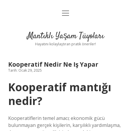
menüyü
Anasayfa
aç
Gizlilik Politikası
Mantıklı Yaşam Tüyoları
Yasal Uyarı
Hayatını kolaylaştıran pratik öneriler!
Hakkımızda
Kooperatif Nedir Ne Iş Yapar
Tarih: Ocak 29, 2025
Kooperatif mantığı
nedir?
Kooperatiflerin temel amacı; ekonomik gücü
bulunmayan gerçek kişilerin, karşılıklı yardımlaşma,