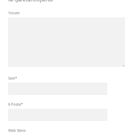
Yorum
İsim*
E-Posta*
Web Sitesi