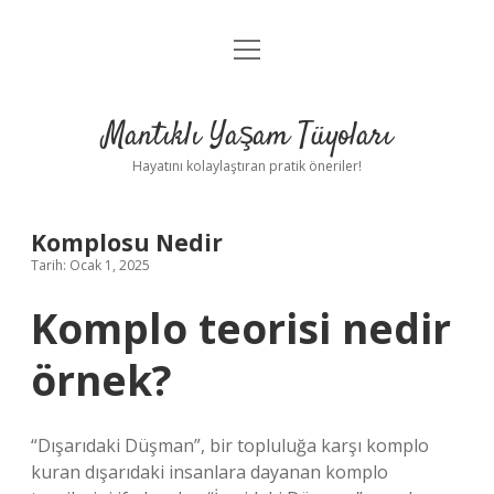
menüyü
Anasayfa
aç
Gizlilik Politikası
Mantıklı Yaşam Tüyoları
Yasal Uyarı
Hayatını kolaylaştıran pratik öneriler!
Hakkımızda
Komplosu Nedir
Tarih: Ocak 1, 2025
Komplo teorisi nedir
örnek?
“Dışarıdaki Düşman”, bir topluluğa karşı komplo
kuran dışarıdaki insanlara dayanan komplo