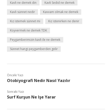
Kavli ne demek din
Kavli Sedid ne demek
Kavli sünnet nedir
Kavvam olmak ne demek
Kız istemek sünnet mi
Kız istenirken ne denir
Koyvermek ne demek TDK
Peygamberimizin kavli ile ne demek
Sünnet hangi peygamberden gelir
Önceki Yazı
Otobiyografi Nedir Nasıl Yazılır
Sonraki Yazı
Surf Kurşun Ne Işe Yarar