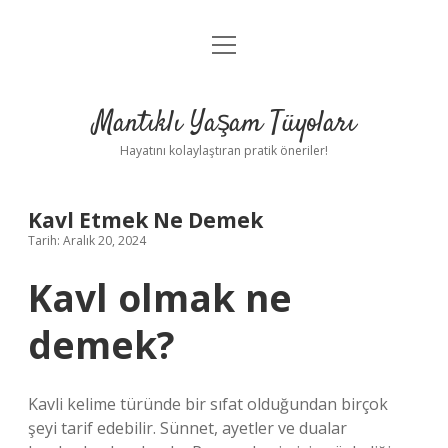
menüyü
Anasayfa
aç
Gizlilik Politikası
Mantıklı Yaşam Tüyoları
Yasal Uyarı
Hayatını kolaylaştıran pratik öneriler!
Hakkımızda
Kavl Etmek Ne Demek
Tarih: Aralık 20, 2024
Kavl olmak ne
demek?
Kavli kelime türünde bir sıfat olduğundan birçok
şeyi tarif edebilir. Sünnet, ayetler ve dualar