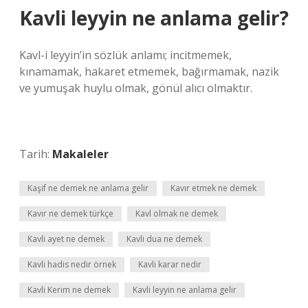
Kavli leyyin ne anlama gelir?
Kavl-i leyyin’in sözlük anlamı; incitmemek,
kınamamak, hakaret etmemek, bağırmamak, nazik
ve yumuşak huylu olmak, gönül alıcı olmaktır.
Tarih:
Makaleler
Kaşif ne demek ne anlama gelir
Kavır etmek ne demek
Kavır ne demek türkçe
Kavl olmak ne demek
Kavli ayet ne demek
Kavli dua ne demek
Kavli hadis nedir örnek
Kavli karar nedir
Kavli Kerim ne demek
Kavli leyyin ne anlama gelir