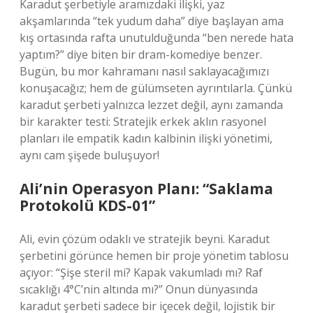
Karadut şerbetiyle aramızdaki ilişki, yaz
akşamlarında “tek yudum daha” diye başlayan ama
kış ortasında rafta unutulduğunda “ben nerede hata
yaptım?” diye biten bir dram-komediye benzer.
Bugün, bu mor kahramanı nasıl saklayacağımızı
konuşacağız; hem de gülümseten ayrıntılarla. Çünkü
karadut şerbeti yalnızca lezzet değil, aynı zamanda
bir karakter testi: Stratejik erkek aklın rasyonel
planları ile empatik kadın kalbinin ilişki yönetimi,
aynı cam şişede buluşuyor!
Ali’nin Operasyon Planı: “Saklama
Protokolü KDS-01”
Ali, evin çözüm odaklı ve stratejik beyni. Karadut
şerbetini görünce hemen bir proje yönetim tablosu
açıyor: “Şişe steril mi? Kapak vakumladı mı? Raf
sıcaklığı 4°C’nin altında mı?” Onun dünyasında
karadut şerbeti sadece bir içecek değil, lojistik bir