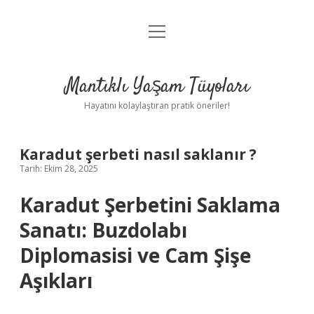
menüyü
Anasayfa
aç
Gizlilik Politikası
Mantıklı Yaşam Tüyoları
Yasal Uyarı
Hayatını kolaylaştıran pratik öneriler!
Hakkımızda
Karadut şerbeti nasıl saklanır ?
Tarih: Ekim 28, 2025
Karadut Şerbetini Saklama
Sanatı: Buzdolabı
Diplomasisi ve Cam Şişe
Aşıkları