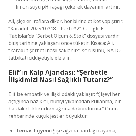
limon suyu pH’ı aşağı çekerek dayanımı artırır.
Ali, şişeleri raflara diker, her birine etiket yapıştırır:
“Karadut-2025/07/18—Parti #2”. Google E-
Tablolar’da “Şerbet Ölçüm & Stok” dosyası vardır;
bitiş tarihine yaklaşanı önce tüketir. Kısaca: Ali,
“karadut şerbeti nasıl saklanır?” sorusunu, NATO
tatbikatı ciddiyetiyle ele alır.
Elif’in Kalp Ajandası: “Şerbetle
İlişkimizi Nasıl Sağlıklı Tutarız?”
Elif ise empatik ve ilişki odaklı yaklaşır: “Şişeyi her
açtığında nazik ol, huniyi yıkamadan kullanma, bir
bardak doldururken ağzına dokundurma.” Onun
rehberinde küçük jestler büyüktür:
Temas hijyeni:
Şişe ağzına bardağı dayama;