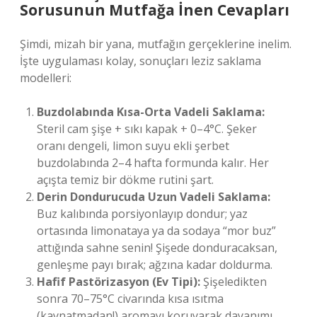
Sorusunun Mutfağa İnen Cevapları
Şimdi, mizah bir yana, mutfağın gerçeklerine inelim.
İşte uygulaması kolay, sonuçları leziz saklama
modelleri:
Buzdolabında Kısa-Orta Vadeli Saklama:
Steril cam şişe + sıkı kapak + 0–4°C. Şeker
oranı dengeli, limon suyu ekli şerbet
buzdolabında 2–4 hafta formunda kalır. Her
açışta temiz bir dökme rutini şart.
Derin Dondurucuda Uzun Vadeli Saklama:
Buz kalıbında porsiyonlayıp dondur; yaz
ortasında limonataya ya da sodaya “mor buz”
attığında sahne senin! Şişede donduracaksan,
genleşme payı bırak; ağzına kadar doldurma.
Hafif Pastörizasyon (Ev Tipi):
Şişeledikten
sonra 70–75°C civarında kısa ısıtma
(kaynatmadan!) aromayı koruyarak dayanımı