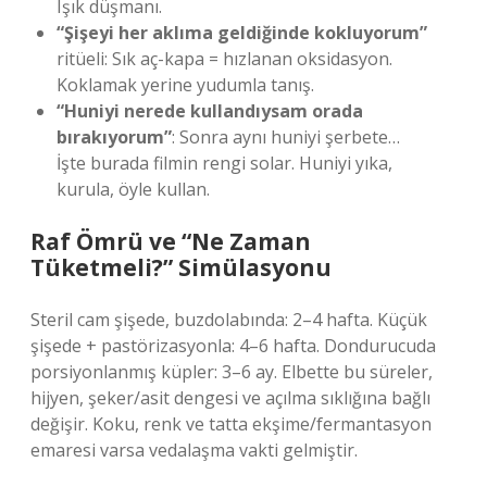
Işık düşmanı.
“Şişeyi her aklıma geldiğinde kokluyorum”
ritüeli: Sık aç-kapa = hızlanan oksidasyon.
Koklamak yerine yudumla tanış.
“Huniyi nerede kullandıysam orada
bırakıyorum”
: Sonra aynı huniyi şerbete…
İşte burada filmin rengi solar. Huniyi yıka,
kurula, öyle kullan.
Raf Ömrü ve “Ne Zaman
Tüketmeli?” Simülasyonu
Steril cam şişede, buzdolabında: 2–4 hafta. Küçük
şişede + pastörizasyonla: 4–6 hafta. Dondurucuda
porsiyonlanmış küpler: 3–6 ay. Elbette bu süreler,
hijyen, şeker/asit dengesi ve açılma sıklığına bağlı
değişir. Koku, renk ve tatta ekşime/fermantasyon
emaresi varsa vedalaşma vakti gelmiştir.