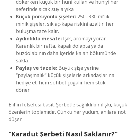
dökerken küçük bir huni kullan ve huniyi her
seferinde sıcak suyla yıka.
Küçük porsiyonlu şişeler:
250–330 ml’lik
minik şişeler, sık aç-kapa riskini azaltır; her
buluşma taze kalır.
Aydınlıkla mesafe:
Işık, aromayı yorar.
Karanlık bir rafta, kapalı dolapta ya da
buzdolabının daha içeride kalan bölümünde
sakla.
Paylaş ve tazele:
Büyük şişe yerine
“paylaşmalık” küçük şişelerle arkadaşlarına
hediye et; hem sohbet çoğalır hem stok
döner.
Elif’in felsefesi basit: Şerbetle sağlıklı bir ilişki, küçük
özenlerin toplamıdır. Çünkü her yudum, anılara not
düşer.
“Karadut Şerbeti Nasıl Saklanır?”