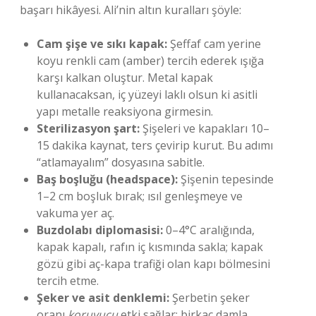
başarı hikâyesi. Ali’nin altın kuralları şöyle:
Cam şişe ve sıkı kapak:
Şeffaf cam yerine
koyu renkli cam (amber) tercih ederek ışığa
karşı kalkan oluştur. Metal kapak
kullanacaksan, iç yüzeyi laklı olsun ki asitli
yapı metalle reaksiyona girmesin.
Sterilizasyon şart:
Şişeleri ve kapakları 10–
15 dakika kaynat, ters çevirip kurut. Bu adımı
“atlamayalım” dosyasına sabitle.
Baş boşluğu (headspace):
Şişenin tepesinde
1–2 cm boşluk bırak; ısıl genleşmeye ve
vakuma yer aç.
Buzdolabı diplomasisi:
0–4°C aralığında,
kapak kapalı, rafın iç kısmında sakla; kapak
gözü gibi aç-kapa trafiği olan kapı bölmesini
tercih etme.
Şeker ve asit denklemi:
Şerbetin şeker
oranı
koruyucu
etki sağlar; birkaç damla