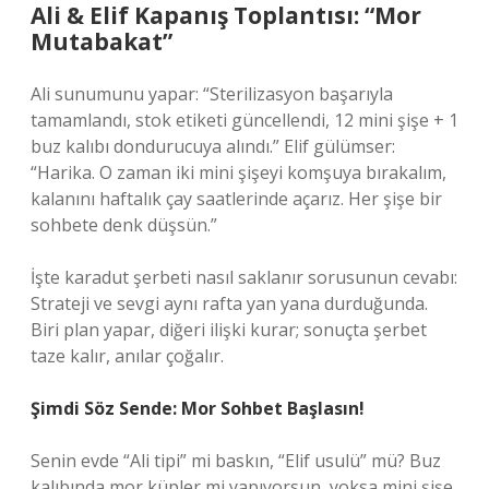
Ali & Elif Kapanış Toplantısı: “Mor
Mutabakat”
Ali sunumunu yapar: “Sterilizasyon başarıyla
tamamlandı, stok etiketi güncellendi, 12 mini şişe + 1
buz kalıbı dondurucuya alındı.” Elif gülümser:
“Harika. O zaman iki mini şişeyi komşuya bırakalım,
kalanını haftalık çay saatlerinde açarız. Her şişe bir
sohbete denk düşsün.”
İşte karadut şerbeti nasıl saklanır sorusunun cevabı:
Strateji ve sevgi aynı rafta yan yana durduğunda.
Biri plan yapar, diğeri ilişki kurar; sonuçta şerbet
taze kalır, anılar çoğalır.
Şimdi Söz Sende: Mor Sohbet Başlasın!
Senin evde “Ali tipi” mi baskın, “Elif usulü” mü? Buz
kalıbında mor küpler mi yapıyorsun, yoksa mini şişe