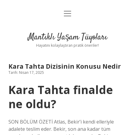
menüyü
Anasayfa
aç
Gizlilik Politikası
Mantıklı Yaşam Tüyoları
Yasal Uyarı
Hayatını kolaylaştıran pratik öneriler!
Hakkımızda
Kara Tahta Dizisinin Konusu Nedir
Tarih: Nisan 17, 2025
Kara Tahta finalde
ne oldu?
SON BÖLÜM ÖZETİ Atlas, Bekir’i kendi elleriyle
adalete teslim eder. Bekir, son ana kadar tüm