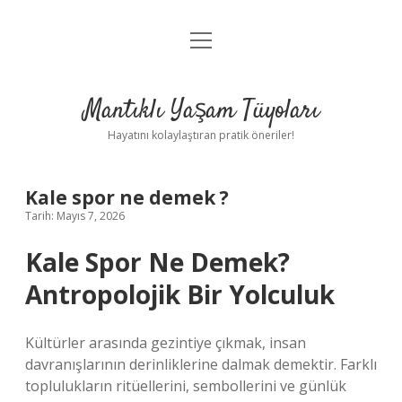
menüyü
Anasayfa
aç
Gizlilik Politikası
Mantıklı Yaşam Tüyoları
Yasal Uyarı
Hayatını kolaylaştıran pratik öneriler!
Hakkımızda
Kale spor ne demek ?
Tarih: Mayıs 7, 2026
Kale Spor Ne Demek?
Antropolojik Bir Yolculuk
Kültürler arasında gezintiye çıkmak, insan
davranışlarının derinliklerine dalmak demektir. Farklı
toplulukların ritüellerini, sembollerini ve günlük