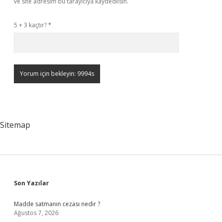
ve site adresim bu tarayıcıya kaydedilsin.
5 + 3 kaçtır?
*
Sitemap
Sidebar
Son Yazılar
Madde satmanın cezası nedir ?
Ağustos 7, 2026