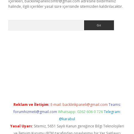
içerikleri,
backlinkpanelicomtr@gmail.com
adresine bildirmeniz
halinde, ilgili içerikler yasal süre içerisinde sitemizden kaldırılacaktır.
Arama
elexbetgiris.org
Reklam ve İletişim:
E-mail:
backlinkpaneli@gmail.com
Teams:
forumhizmeti@gmail.com
Whatsapp: 0262 606 0 726
Telegram:
@karabul
Yasal Uyarı:
Sitemiz, 5651 Sayılı Kanun gereğince Bilgi Teknolojileri
ve İletişim Kurumu (BTK) tarafından onaylanmış bir Yer Sağlayıcı