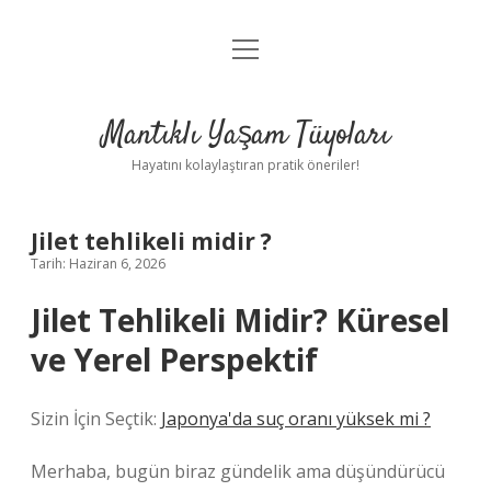
menüyü
Anasayfa
aç
Gizlilik Politikası
Mantıklı Yaşam Tüyoları
Yasal Uyarı
Hayatını kolaylaştıran pratik öneriler!
Hakkımızda
Jilet tehlikeli midir ?
Tarih: Haziran 6, 2026
Jilet Tehlikeli Midir? Küresel
ve Yerel Perspektif
Sizin İçin Seçtik:
Japonya'da suç oranı yüksek mi ?
Merhaba, bugün biraz gündelik ama düşündürücü