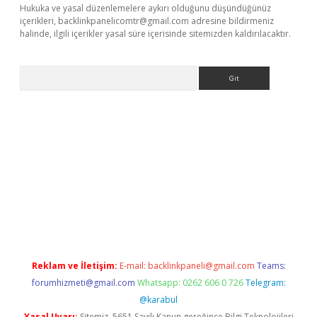
Hukuka ve yasal düzenlemelere aykırı olduğunu düşündüğünüz
içerikleri,
backlinkpanelicomtr@gmail.com
adresine bildirmeniz
halinde, ilgili içerikler yasal süre içerisinde sitemizden kaldırılacaktır.
Arama
i
elexbetgiris.org
Reklam ve İletişim:
E-mail:
backlinkpaneli@gmail.com
Teams:
forumhizmeti@gmail.com
Whatsapp: 0262 606 0 726
Telegram:
@karabul
Yasal Uyarı:
Sitemiz, 5651 Sayılı Kanun gereğince Bilgi Teknolojileri