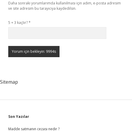
Daha sonraki yorumlarımda kullanılması için adım, e-posta adresim
ve site adresim bu tarayıcıya kaydedilsin.
5 + 3 kaçtır?
*
Sitemap
Sidebar
Son Yazılar
Madde satmanın cezası nedir ?