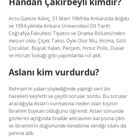
Handan Çakırbeyli kimdir?
Arzu Gamze Kılınç, 31 Mart 1969’da Ankara’da doğdu
ve 1994 yılında Ankara Üniversitesi Dil Tarih
Coğrafya Fakültesi Tiyatro ve Drama Bölümü’nden
mezun oldu. Çiçek Taksi, Öyle Olur Mu, Hızma, Gizli
Çocuklar, Büyük Yalan, Perçem, Hırsız Polis, Duvar
ve Hicran Sokağı gibi yapımlarda rol aldı.
Aslanı kim vurdurdu?
Behram’ın yalan söylediğinde yaptığı sert bir
hareketi keşfetti ve çeşitli sorular sordu. Bu sorular
aracılığıyla Aslan’ı vurmasına neden olan kişinin
İbrahim Soykan olduğunu öğrendi. Aslan sonunda
gözlerini açtığında finalde amcasının karşısına çıktı
ve İbrahim’in düğününde kendisine verdiği silahı da
yanına aldı.