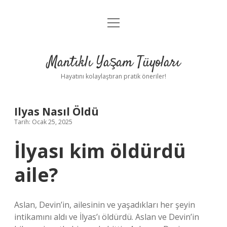
menüyü
Anasayfa
aç
Gizlilik Politikası
Mantıklı Yaşam Tüyoları
Yasal Uyarı
Hayatını kolaylaştıran pratik öneriler!
Hakkımızda
Ilyas Nasıl Öldü
Tarih: Ocak 25, 2025
İlyası kim öldürdü
aile?
Aslan, Devin’in, ailesinin ve yaşadıkları her şeyin
intikamını aldı ve İlyas’ı öldürdü. Aslan ve Devin’in