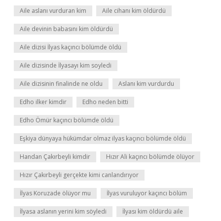
Aile aslanı vurduran kim
Aile cihanı kim öldürdü
Aile devinin babasını kim öldürdü
Aile dizisi İlyas kaçıncı bölümde öldü
Aile dizisinde İlyasayı kim soyledi
Aile dizisinin finalinde ne oldu
Aslanı kim vurdurdu
Edho ilker kimdir
Edho neden bitti
Edho Ömür kaçıncı bölümde öldü
Eşkiya dünyaya hükümdar olmaz ilyas kaçıncı bölümde öldü
Handan Çakırbeyli kimdir
Hızır Ali kaçıncı bölümde ölüyor
Hızır Çakırbeyli gerçekte kimi canlandırıyor
İlyas Koruzade ölüyor mu
İlyas vuruluyor kaçıncı bölüm
İlyasa aslanın yerini kim söyledi
İlyası kim öldürdü aile