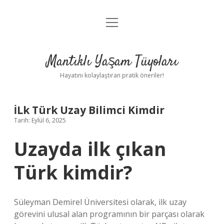
menüyü
Anasayfa
aç
Gizlilik Politikası
Mantıklı Yaşam Tüyoları
Yasal Uyarı
Hayatını kolaylaştıran pratik öneriler!
Hakkımızda
İLk Türk Uzay Bilimci Kimdir
Tarih: Eylül 6, 2025
Uzayda ilk çıkan
Türk kimdir?
Süleyman Demirel Üniversitesi olarak, ilk uzay
görevini ulusal alan programının bir parçası olarak