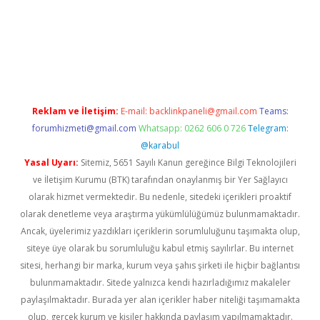
i
elexbetgiris.org
Reklam ve İletişim:
E-mail:
backlinkpaneli@gmail.com
Teams:
forumhizmeti@gmail.com
Whatsapp: 0262 606 0 726
Telegram:
@karabul
Yasal Uyarı:
Sitemiz, 5651 Sayılı Kanun gereğince Bilgi Teknolojileri
ve İletişim Kurumu (BTK) tarafından onaylanmış bir Yer Sağlayıcı
olarak hizmet vermektedir. Bu nedenle, sitedeki içerikleri proaktif
olarak denetleme veya araştırma yükümlülüğümüz bulunmamaktadır.
Ancak, üyelerimiz yazdıkları içeriklerin sorumluluğunu taşımakta olup,
siteye üye olarak bu sorumluluğu kabul etmiş sayılırlar. Bu internet
sitesi, herhangi bir marka, kurum veya şahıs şirketi ile hiçbir bağlantısı
bulunmamaktadır. Sitede yalnızca kendi hazırladığımız makaleler
paylaşılmaktadır. Burada yer alan içerikler haber niteliği taşımamakta
olup, gerçek kurum ve kişiler hakkında paylaşım yapılmamaktadır.