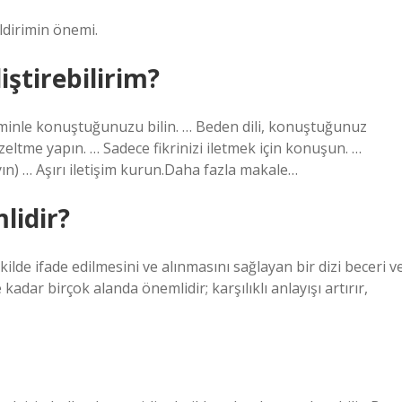
ildirimin önemi.
liştirebilirim?
cuKiminle konuştuğunuzu bilin. … Beden dili, konuştuğunuz
ltme yapın. … Sadece fikrinizi iletmek için konuşun. …
n) … Aşırı iletişim kurun.Daha fazla makale…
lidir?
 şekilde ifade edilmesini ve alınmasını sağlayan bir dizi beceri v
 kadar birçok alanda önemlidir; karşılıklı anlayışı artırır,