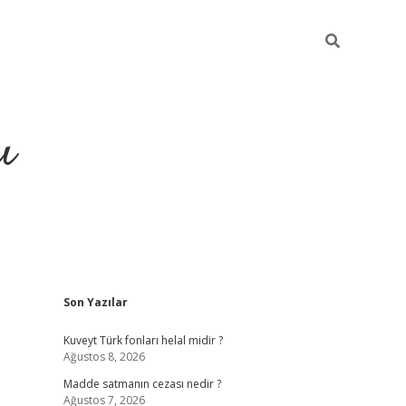
ı
Sidebar
Son Yazılar
hiltonbet yeni giriş
betexper güvenilir mi
elexb
Kuveyt Türk fonları helal midir ?
Ağustos 8, 2026
Madde satmanın cezası nedir ?
Ağustos 7, 2026