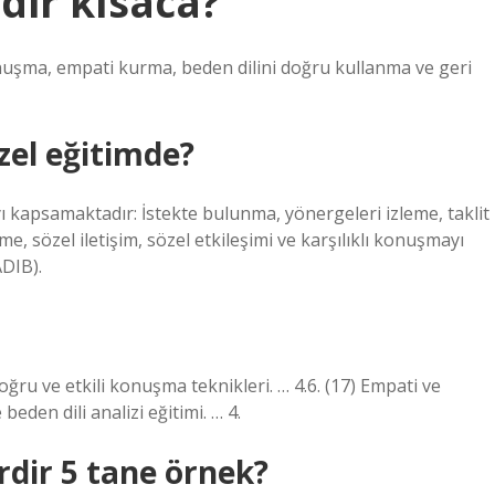
edir kısaca?
r konuşma, empati kurma, beden dilini doğru kullanma ve geri
özel eğitimde?
 kapsamaktadır: İstekte bulunma, yönergeleri izleme, taklit
me, sözel iletişim, sözel etkileşimi ve karşılıklı konuşmayı
ADIB).
Doğru ve etkili konuşma teknikleri. … 4.6. (17) Empati ve
e beden dili analizi eğitimi. … 4.
erdir 5 tane örnek?