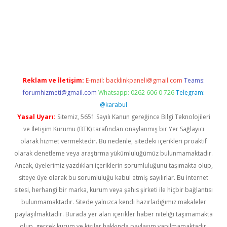
exbetgiris.org
Reklam ve İletişim:
E-mail:
backlinkpaneli@gmail.com
Teams:
forumhizmeti@gmail.com
Whatsapp: 0262 606 0 726
Telegram:
@karabul
Yasal Uyarı:
Sitemiz, 5651 Sayılı Kanun gereğince Bilgi Teknolojileri
ve İletişim Kurumu (BTK) tarafından onaylanmış bir Yer Sağlayıcı
olarak hizmet vermektedir. Bu nedenle, sitedeki içerikleri proaktif
olarak denetleme veya araştırma yükümlülüğümüz bulunmamaktadır.
Ancak, üyelerimiz yazdıkları içeriklerin sorumluluğunu taşımakta olup,
siteye üye olarak bu sorumluluğu kabul etmiş sayılırlar. Bu internet
sitesi, herhangi bir marka, kurum veya şahıs şirketi ile hiçbir bağlantısı
bulunmamaktadır. Sitede yalnızca kendi hazırladığımız makaleler
paylaşılmaktadır. Burada yer alan içerikler haber niteliği taşımamakta
olup, gerçek kurum ve kişiler hakkında paylaşım yapılmamaktadır.