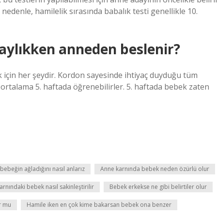
nedenle, hamilelik sırasında babalık testi genellikle 10.
aylıkken anneden beslenir?
 için her şeydir. Kordon sayesinde ihtiyaç duyduğu tüm
n ortalama 5. haftada öğrenebilirler. 5. haftada bebek zaten
ebeğin ağladığını nasıl anlarız
Anne karnında bebek neden özürlü olur
rnındaki bebek nasıl sakinleştirilir
Bebek erkekse ne gibi belirtiler olur
ur mu
Hamile iken en çok kime bakarsan bebek ona benzer