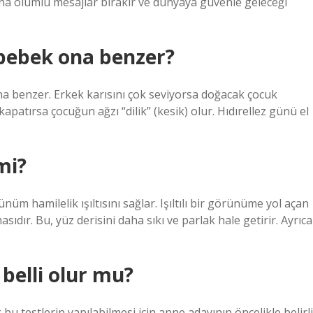
na olumlu mesajlar bırakır ve dünyaya güvenle geleceği
 bebek ona benzer?
a benzer. Erkek karısını çok seviyorsa doğacak çocuk
patırsa çocuğun ağzı “dilik” (kesik) olur. Hıdırellez günü el
mi?
üm hamilelik ışıltısını sağlar. Işıltılı bir görünüme yol açan
masıdır. Bu, yüz derisini daha sıkı ve parlak hale getirir. Ayrıca
belli olur mu?
 bu testlerin yapılabilmesi için anne adayının öncelikle belirli