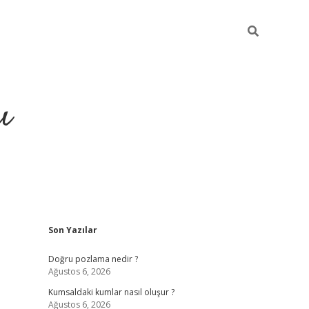
ı
Sidebar
Son Yazılar
hiltonbet yeni giriş
betexper güvenilir mi
elexb
Doğru pozlama nedir ?
Ağustos 6, 2026
Kumsaldaki kumlar nasıl oluşur ?
Ağustos 6, 2026