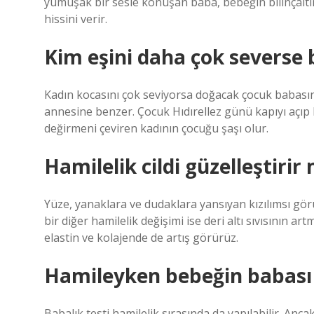
yumuşak bir sesle konuşan baba, bebeğin bilinçaltı
hissini verir.
Kim eşini daha çok severse
Kadın kocasını çok seviyorsa doğacak çocuk babasın
annesine benzer. Çocuk Hıdırellez günü kapıyı açıp ka
değirmeni çeviren kadının çocuğu şaşı olur.
Hamilelik cildi güzelleştirir 
Yüze, yanaklara ve dudaklara yansıyan kızılımsı görün
bir diğer hamilelik değişimi ise deri altı sıvısının art
elastin ve kolajende de artış görürüz.
Hamileyken bebeğin babası 
Babalık testi hamilelik sırasında da yapılabilir. Ancak