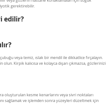
bilir veya gözlerin hastane konaklamaları için soğuk
yotik gerektirebilir.
 edilir?
lır?
ubuğu veya temiz, ıslak bir mendil ile dikkatlice fırçalayın.
lun. Kirpik kalıcısa ve kolayca dışarı çıkmazsa, gözlerinizi
ra oluşturulan kesme kenarlarını veya sivri noktaları
mını sağlamak ve işlemden sonra yüzeyleri düzeltmek için