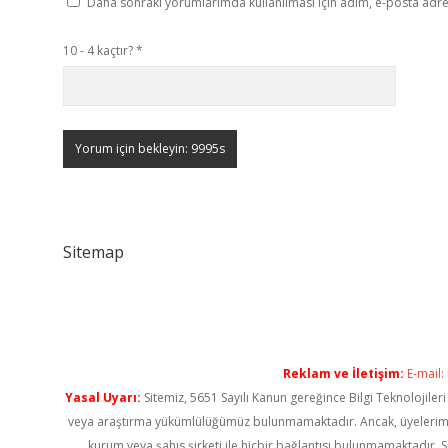
Daha sonraki yorumlarımda kullanılması için adım, e-posta adres
10 - 4 kaçtır?
*
Sitemap
Reklam ve İletişim:
E-mail:
Yasal Uyarı:
Sitemiz, 5651 Sayılı Kanun gereğince Bilgi Teknolojiler
veya araştırma yükümlülüğümüz bulunmamaktadır. Ancak, üyelerimiz ya
kurum veya şahıs şirketi ile hiçbir bağlantısı bulunmamaktadır. S