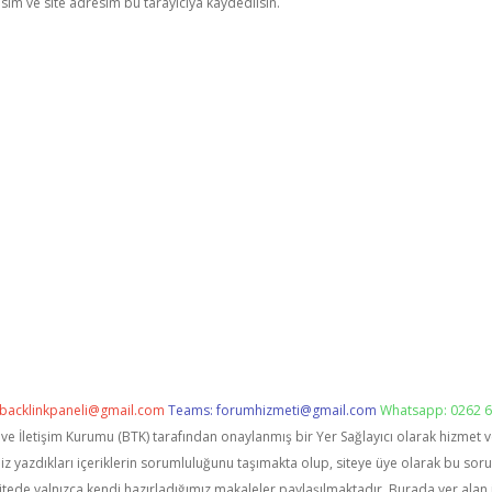
im ve site adresim bu tarayıcıya kaydedilsin.
backlinkpaneli@gmail.com
Teams:
forumhizmeti@gmail.com
Whatsapp: 0262 6
i ve İletişim Kurumu (BTK) tarafından onaylanmış bir Yer Sağlayıcı olarak hizmet 
zdıkları içeriklerin sorumluluğunu taşımakta olup, siteye üye olarak bu sorumlu
itede yalnızca kendi hazırladığımız makaleler paylaşılmaktadır. Burada yer alan 