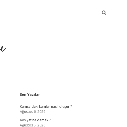
ı
Sidebar
Son Yazılar
hiltonbet yeni giriş
betexper güvenilir mi
el
Kumsaldaki kumlar nasıl oluşur ?
Ağustos 6, 2026
Avniyat ne demek ?
Ağustos 5, 2026