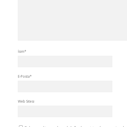
İsim*
E-Posta*
Web Sitesi