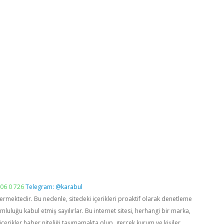
06 0 726
Telegram: @karabul
vermektedir. Bu nedenle, sitedeki içerikleri proaktif olarak denetleme
luğu kabul etmiş sayılırlar. Bu internet sitesi, herhangi bir marka,
içerikler haber niteliği taşımamakta olup, gerçek kurum ve kişiler