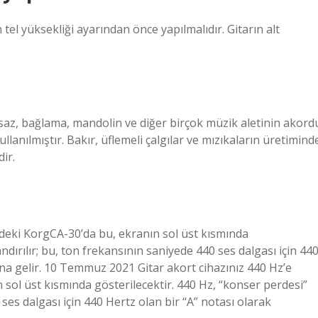
in tel yüksekliği ayarından önce yapılmalıdır. Gitarın alt
 saz, bağlama, mandolin ve diğer birçok müzik aletinin akord
ullanılmıştır. Bakır, üflemeli çalgılar ve mızıkaların üretimind
ir.
imdeki KorgCA-30’da bu, ekranın sol üst kısmında
ndırılır; bu, ton frekansının saniyede 440 ses dalgası için 44
ına gelir. 10 Temmuz 2021 Gitar akort cihazınız 440 Hz’e
 sol üst kısmında gösterilecektir. 440 Hz, “konser perdesi”
 ses dalgası için 440 Hertz olan bir “A” notası olarak