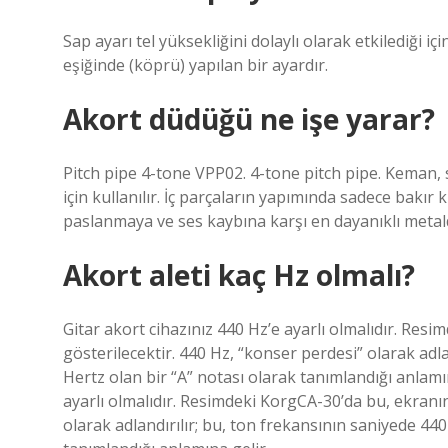
Sap ayarı tel yüksekliğini dolaylı olarak etkilediği iç
eşiğinde (köprü) yapılan bir ayardır.
Akort düdüğü ne işe yarar?
Pitch pipe 4-tone VPP02. 4-tone pitch pipe. Keman,
için kullanılır. İç parçaların yapımında sadece bakır k
paslanmaya ve ses kaybına karşı en dayanıklı metald
Akort aleti kaç Hz olmalı?
Gitar akort cihazınız 440 Hz’e ayarlı olmalıdır. Res
gösterilecektir. 440 Hz, “konser perdesi” olarak adla
Hertz olan bir “A” notası olarak tanımlandığı anlam
ayarlı olmalıdır. Resimdeki KorgCA-30’da bu, ekranın
olarak adlandırılır; bu, ton frekansının saniyede 440