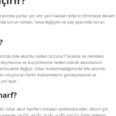
çırır?
sında şunlar yer alır: yeni takılan tellerin titremeye devam
rında sorun olması, hava değişimi ve sap ayarında sorun
?
ığımızda bile akordu neden bozulur? Sıcaklık ve nemdeki
n genleşmesine ve büzülmesine neden olarak akordunun
/sıcaklık değişir. Gitarı kullanmadığımızda bile akordu
tarı oluşturan farklı malzemelerin genleşmesine ve
yol açar.
harf?
ır. Gitar akor harfleri notaları sembolize eder. Akort için
rdır: re (D), mi (E), la (A), si (B), sol (G). Gitar tellerini