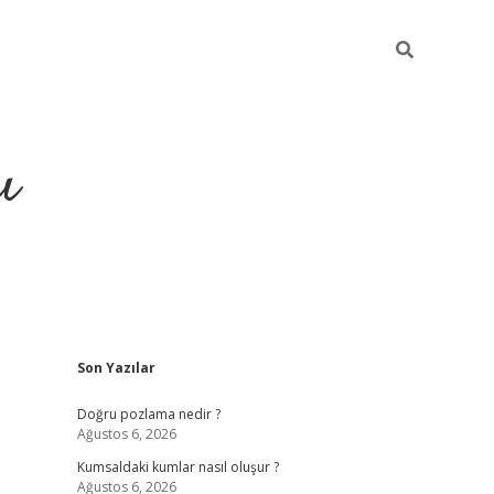
ı
Sidebar
Son Yazılar
hiltonbet yeni giriş
betexper güvenilir mi
elexb
Doğru pozlama nedir ?
Ağustos 6, 2026
Kumsaldaki kumlar nasıl oluşur ?
Ağustos 6, 2026