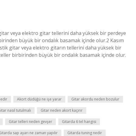
itar veya elektro gitar tellerini daha yüksek bir perdeye
rbirinden büyük bir ondalık basamak içinde olur.2 Kasım
ik gitar veya elektro gitarın tellerini daha yüksek bir
eller birbirinden büyük bir ondalık basamak içinde olur.
nedir
Akort düdüğü ne işe yarar
Gitar akordu neden bozulur
itar nasıl tutulmalı
Gitar neden akort kaçırır
Gitar telleri neden gevşer
Gitarda 6 tel hangisi
Gitarda sap ayarı ne zaman yapılır
Gitarda tuning nedir