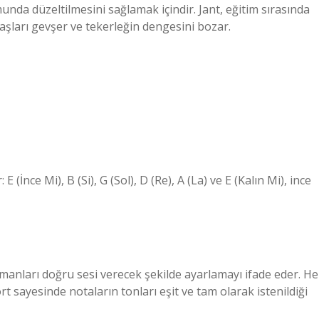
da düzeltilmesini sağlamak içindir. Jant, eğitim sırasında
şları gevşer ve tekerleğin dengesini bozar.
 E (İnce Mi), B (Si), G (Sol), D (Re), A (La) ve E (Kalın Mi), ince
ümanları doğru sesi verecek şekilde ayarlamayı ifade eder. He
t sayesinde notaların tonları eşit ve tam olarak istenildiği