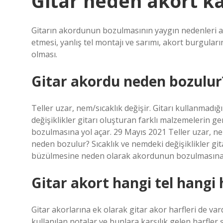
Gitar neden akort ka
Gitarın akordunun bozulmasının yaygın nedenleri ara
etmesi, yanlış tel montajı ve sarımı, akort burgula
olması.
Gitar akordu neden bozulur
Teller uzar, nem/sıcaklık değişir. Gitarı kullanmad
değişiklikler gitarı oluşturan farklı malzemeleri
bozulmasına yol açar. 29 Mayıs 2021 Teller uzar, nem
neden bozulur? Sıcaklık ve nemdeki değişiklikler gi
büzülmesine neden olarak akordunun bozulmasına 
Gitar akort hangi tel hangi 
Gitar akorlarına ek olarak gitar akor harfleri de vard
kullanılan notalar ve bunlara karşılık gelen harfler şunla