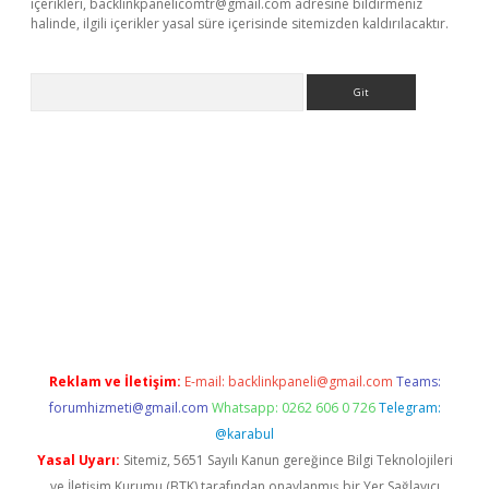
içerikleri,
backlinkpanelicomtr@gmail.com
adresine bildirmeniz
halinde, ilgili içerikler yasal süre içerisinde sitemizden kaldırılacaktır.
Arama
r mi
elexbetgiris.org
Reklam ve İletişim:
E-mail:
backlinkpaneli@gmail.com
Teams:
forumhizmeti@gmail.com
Whatsapp: 0262 606 0 726
Telegram:
@karabul
Yasal Uyarı:
Sitemiz, 5651 Sayılı Kanun gereğince Bilgi Teknolojileri
ve İletişim Kurumu (BTK) tarafından onaylanmış bir Yer Sağlayıcı