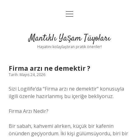
menüyü
Anasayfa
aç
Gizlilik Politikası
Mantıklı Yaşam Tüyoları
Yasal Uyarı
Hayatını kolaylaştıran pratik öneriler!
Hakkımızda
Firma arzı ne demektir ?
Tarih: Mayıs 24, 2026
Sizi Logilife’da “Firma arzı ne demektir” konusuyla
ilgili özenle hazırlanmış bu içeriğe bekliyoruz.
Firma Arzı Nedir?
Bir sabah, kahvemi alırken, küçük bir kafenin
önünden geçiyordum. İki kişi gülümsüyordu, biri bir