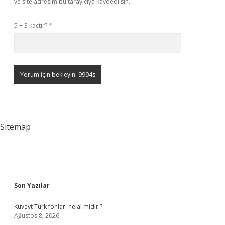
ve site adresim bu tarayıcıya kaydedilsin.
5 + 3 kaçtır?
*
Sitemap
Sidebar
Son Yazılar
Kuveyt Türk fonları helal midir ?
Ağustos 8, 2026