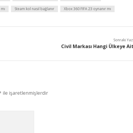
 mı
Steam kol nasıl bağlanır
Xbox 360 FIFA 23 oynanır mı
Sonraki Yaz
Civil Markası Hangi Ülkeye Ai
*
ile işaretlenmişlerdir