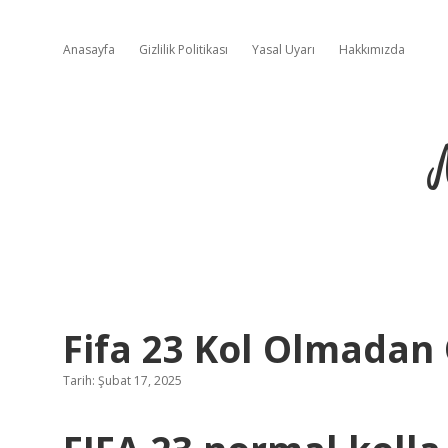
Anasayfa
Gizlilik Politikası
Yasal Uyarı
Hakkımızda
Fifa 23 Kol Olmadan
Tarih: Şubat 17, 2025