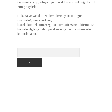
taşımakta olup, siteye üye olarak bu sorumluluğu kabul
etmiş sayılırlar.
Hukuka ve yasal düzenlemelere aykırı olduğunu
düşündüğünüz içerikleri,
backlinkpanelicomtr@gmail.com
adresine bildirmeniz
halinde, ilgili içerikler yasal süre içerisinde sitemizden
kaldırılacaktır.
Arama