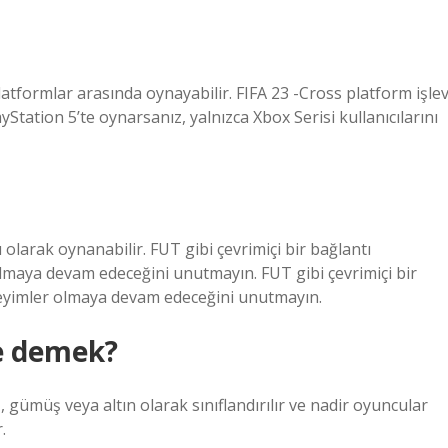
platformlar arasında oynayabilir. FIFA 23 -Cross platform işlev
ayStation 5’te oynarsanız, yalnızca Xbox Serisi kullanıcılarını
ı olarak oynanabilir. FUT gibi çevrimiçi bir bağlantı
olmaya devam edeceğini unutmayın. FUT gibi çevrimiçi bir
neyimler olmaya devam edeceğini unutmayın.
e demek?
ümüş veya altın olarak sınıflandırılır ve nadir oyuncular
.