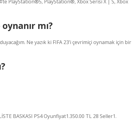
4’te PlayStation®5, PlayStation®, Xbox Serisi X | S, Xbox
 oynanır mı?
yacağım. Ne yazık ki FIFA 23’i çevrimiçi oynamak için bir
ı?
TE BASKASI PS4 Oyunfiyat1.350.00 TL 28 Seller1.