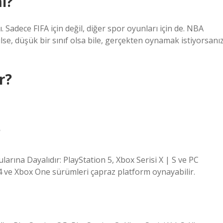
ı?
 Sadece FIFA için değil, diğer spor oyunları için de. NBA
lse, düşük bir sınıf olsa bile, gerçekten oynamak istiyorsanı
r?
?
arına Dayalıdır: PlayStation 5, Xbox Serisi X | S ve PC
4 ve Xbox One sürümleri çapraz platform oynayabilir.