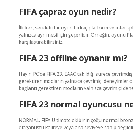
FIFA çapraz oyun nedir?
İlk kez, serideki bir oyun birkaç platform ve inter -
yalnızca aynı nesil için geçerlidir. Örneğin, oyunu Pl
karşılaştırabilirsiniz.
FIFA 23 offline oynanır mı?
Hayır, PC’de FIFA 23, EAAC takıldığı sürece çevrimdış
gerektiren modların yalnızca çevrimiçi deneyimler 
bağlantı gerektiren modların yalnızca çevrimiçi de
FIFA 23 normal oyuncusu n
NORMAL. FIFA Ultimate ekibinin çoğu normal bronz, g
olağanüstü kaliteye veya ana seviyeye sahip değildir