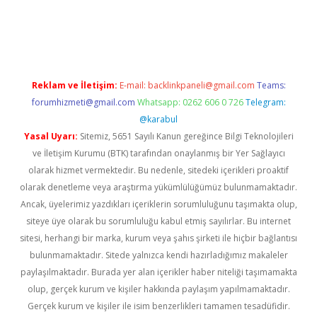
elexbetgiris.org
Reklam ve İletişim:
E-mail:
backlinkpaneli@gmail.com
Teams:
forumhizmeti@gmail.com
Whatsapp: 0262 606 0 726
Telegram:
@karabul
Yasal Uyarı:
Sitemiz, 5651 Sayılı Kanun gereğince Bilgi Teknolojileri
ve İletişim Kurumu (BTK) tarafından onaylanmış bir Yer Sağlayıcı
olarak hizmet vermektedir. Bu nedenle, sitedeki içerikleri proaktif
olarak denetleme veya araştırma yükümlülüğümüz bulunmamaktadır.
Ancak, üyelerimiz yazdıkları içeriklerin sorumluluğunu taşımakta olup,
siteye üye olarak bu sorumluluğu kabul etmiş sayılırlar. Bu internet
sitesi, herhangi bir marka, kurum veya şahıs şirketi ile hiçbir bağlantısı
bulunmamaktadır. Sitede yalnızca kendi hazırladığımız makaleler
paylaşılmaktadır. Burada yer alan içerikler haber niteliği taşımamakta
olup, gerçek kurum ve kişiler hakkında paylaşım yapılmamaktadır.
Gerçek kurum ve kişiler ile isim benzerlikleri tamamen tesadüfidir.