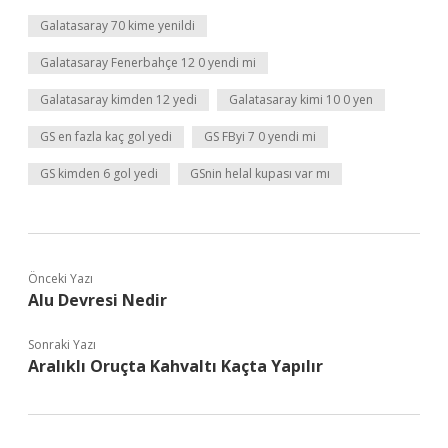
Galatasaray 70 kime yenildi
Galatasaray Fenerbahçe 12 0 yendi mi
Galatasaray kimden 12 yedi
Galatasaray kimi 10 0 yen
GS en fazla kaç gol yedi
GS FByi 7 0 yendi mi
GS kimden 6 gol yedi
GSnin helal kupası var mı
Önceki Yazı
Alu Devresi Nedir
Sonraki Yazı
Aralıklı Oruçta Kahvaltı Kaçta Yapılır