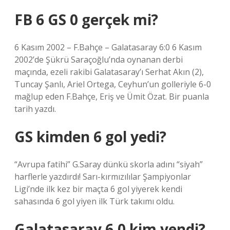
FB 6 GS 0 gerçek mi?
6 Kasım 2002 – F.Bahçe – Galatasaray 6:0 6 Kasım
2002’de Şükrü Saraçoğlu’nda oynanan derbi
maçında, ezeli rakibi Galatasaray’ı Serhat Akın (2),
Tuncay Şanlı, Ariel Ortega, Ceyhun’un golleriyle 6-0
mağlup eden F.Bahçe, Eriş ve Ümit Özat. Bir puanla
tarih yazdı.
GS kimden 6 gol yedi?
“Avrupa fatihi” G.Saray dünkü skorla adını “siyah”
harflerle yazdırdı! Sarı-kırmızılılar Şampiyonlar
Ligi’nde ilk kez bir maçta 6 gol yiyerek kendi
sahasında 6 gol yiyen ilk Türk takımı oldu.
Galatasaray 6.0 kim yendi?