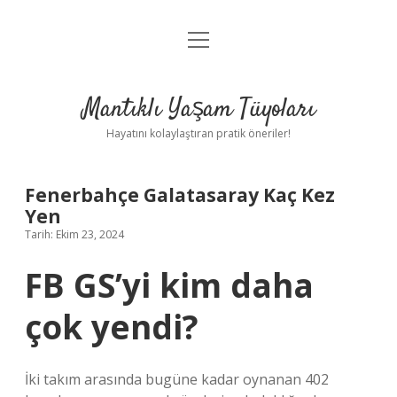
menüyü
Anasayfa
aç
Gizlilik Politikası
Mantıklı Yaşam Tüyoları
Yasal Uyarı
Hayatını kolaylaştıran pratik öneriler!
Hakkımızda
Fenerbahçe Galatasaray Kaç Kez
Yen
Tarih: Ekim 23, 2024
FB GS’yi kim daha
çok yendi?
İki takım arasında bugüne kadar oynanan 402