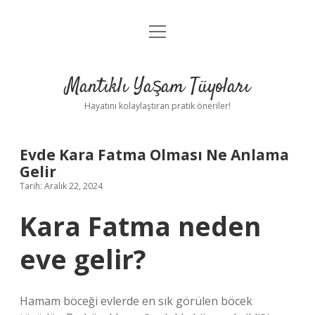
menüyü
Anasayfa
aç
Gizlilik Politikası
Mantıklı Yaşam Tüyoları
Yasal Uyarı
Hayatını kolaylaştıran pratik öneriler!
Hakkımızda
Evde Kara Fatma Olması Ne Anlama
Gelir
Tarih: Aralık 22, 2024
Kara Fatma neden
eve gelir?
Hamam böceği evlerde en sık görülen böcek