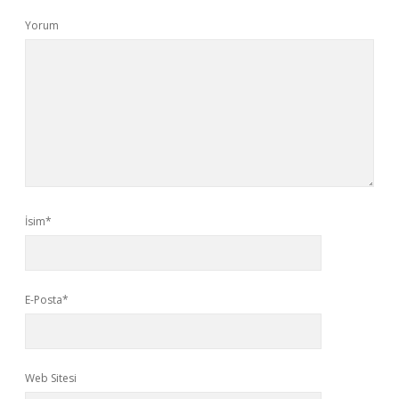
Yorum
İsim*
E-Posta*
Web Sitesi