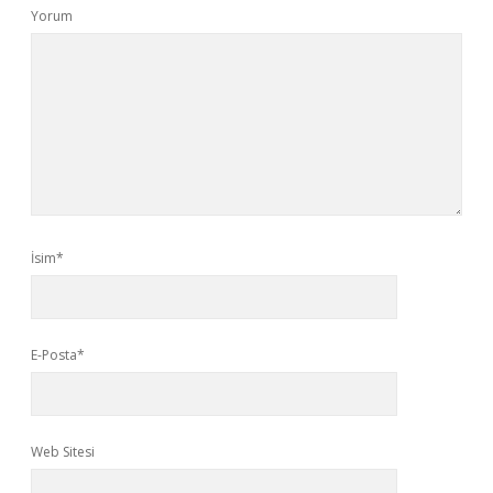
Yorum
İsim*
E-Posta*
Web Sitesi