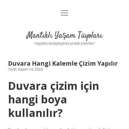
menüyü
Anasayfa
aç
Gizlilik Politikası
Mantıklı Yaşam Tüyoları
Yasal Uyarı
Hayatını kolaylaştıran pratik öneriler!
Hakkımızda
Duvara Hangi Kalemle Çizim Yapılır
Tarih: Kasım 14, 2024
Duvara çizim için
hangi boya
kullanılır?