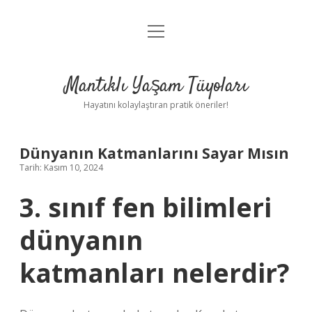
menüyü
Anasayfa
aç
Gizlilik Politikası
Mantıklı Yaşam Tüyoları
Yasal Uyarı
Hayatını kolaylaştıran pratik öneriler!
Hakkımızda
Dünyanın Katmanlarını Sayar Mısın
Tarih: Kasım 10, 2024
3. sınıf fen bilimleri
dünyanın
katmanları nelerdir?