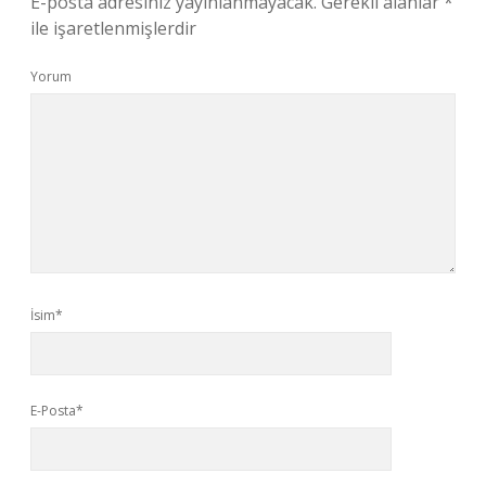
E-posta adresiniz yayınlanmayacak.
Gerekli alanlar
*
ile işaretlenmişlerdir
Yorum
İsim*
E-Posta*