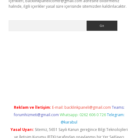
içerikleri,
backlinkpanelicomtr@gmail.com
adresine bildirmeniz
halinde, ilgili içerikler yasal süre içerisinde sitemizden kaldırılacaktır.
Arama
elexbetgiris.org
Reklam ve İletişim:
E-mail:
backlinkpaneli@gmail.com
Teams:
forumhizmeti@gmail.com
Whatsapp: 0262 606 0 726
Telegram:
@karabul
Yasal Uyarı:
Sitemiz, 5651 Sayılı Kanun gereğince Bilgi Teknolojileri
ve İletişim Kurumu (BTK) tarafından onaylanmış bir Yer Sağlayıcı