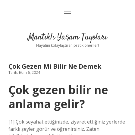
menüyü
Anasayfa
aç
Gizlilik Politikası
Mantıklı Yaşam Tüyoları
Yasal Uyarı
Hayatını kolaylaştıran pratik öneriler!
Hakkımızda
Çok Gezen Mi Bilir Ne Demek
Tarih: Ekim 6, 2024
Çok gezen bilir ne
anlama gelir?
[1] Çok seyahat ettiğinizde, ziyaret ettiğiniz yerlerde
farklı şeyler görür ve öğrenirsiniz. Zaten