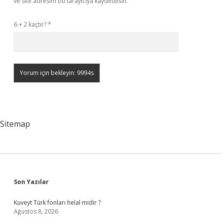
ve site adresim bu tarayıcıya kaydedilsin.
6 + 2 kaçtır?
*
Sitemap
Sidebar
Son Yazılar
Kuveyt Türk fonları helal midir ?
Ağustos 8, 2026