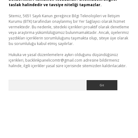
taslak halindedir ve tavsiye niteliği taşımazlar.
Sitemiz, 5651 Sayılı Kanun gereğince Bilgi Teknolojileri ve İletişim
Kurumu (BTK) tarafından onaylanmış bir Yer Sağlayıcı olarak hizmet
vermektedir. Bu nedenle, sitedeki içerikleri proaktif olarak denetleme
veya araştırma yükümlülüğümüz bulunmamaktadır. Ancak, üyelerimiz
yazdıkları içeriklerin sorumluluğunu taşımakta olup, siteye üye olarak
bu sorumluluğu kabul etmiş sayılırlar.
Hukuka ve yasal düzenlemelere aykırı olduğunu düşündüğünüz
içerikleri,
backlinkpanelicomtr@gmail.com
adresine bildirmeniz
halinde, ilgili içerikler yasal süre içerisinde sitemizden kaldırılacaktır.
Arama
mi
elexbetgiris.org