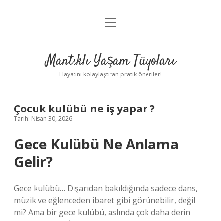
menüyü
Anasayfa
aç
Gizlilik Politikası
Mantıklı Yaşam Tüyoları
Yasal Uyarı
Hayatını kolaylaştıran pratik öneriler!
Hakkımızda
Çocuk kulübü ne iş yapar ?
Tarih: Nisan 30, 2026
Gece Kulübü Ne Anlama
Gelir?
Gece kulübü… Dışarıdan bakıldığında sadece dans,
müzik ve eğlenceden ibaret gibi görünebilir, değil
mi? Ama bir gece kulübü, aslında çok daha derin