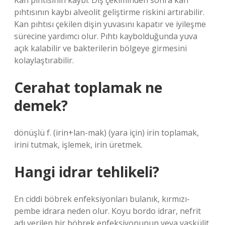
Kan pıhtısının kaybı: Diş çekiminden sonra kan
pıhtısının kaybı alveolit ​​geliştirme riskini artırabilir.
Kan pıhtısı çekilen dişin yuvasını kapatır ve iyileşme
sürecine yardımcı olur. Pıhtı kaybolduğunda yuva
açık kalabilir ve bakterilerin bölgeye girmesini
kolaylaştırabilir.
Cerahat toplamak ne
demek?
dönüşlü f. (irin+lan-mak) (yara için) irin toplamak,
irini tutmak, işlemek, irin üretmek.
Hangi idrar tehlikeli?
En ciddi böbrek enfeksiyonları bulanık, kırmızı-
pembe idrara neden olur. Koyu bordo idrar, nefrit
adı verilen bir böbrek enfeksiyonunun veya vaskülit