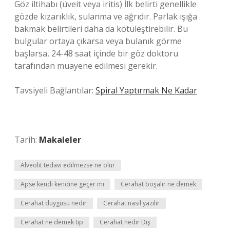
Göz iltihabı (üveit veya iritis) İlk belirti genellikle
gözde kızarıklık, sulanma ve ağrıdır. Parlak ışığa
bakmak belirtileri daha da kötüleştirebilir. Bu
bulgular ortaya çıkarsa veya bulanık görme
başlarsa, 24-48 saat içinde bir göz doktoru
tarafından muayene edilmesi gerekir.
Tavsiyeli Bağlantılar:
Spiral Yaptırmak Ne Kadar
Tarih:
Makaleler
Alveolit tedavi edilmezse ne olur
Apse kendi kendine geçer mi
Cerahat boşalır ne demek
Cerahat duygusu nedir
Cerahat nasıl yazılır
Cerahat ne demek tıp
Cerahat nedir Diş