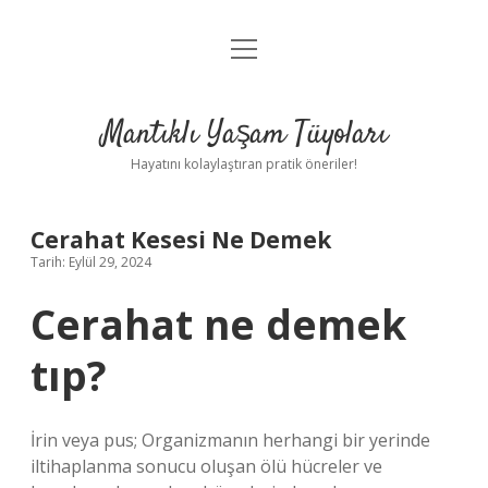
menüyü
Anasayfa
aç
Gizlilik Politikası
Mantıklı Yaşam Tüyoları
Yasal Uyarı
Hayatını kolaylaştıran pratik öneriler!
Hakkımızda
Cerahat Kesesi Ne Demek
Tarih: Eylül 29, 2024
Cerahat ne demek
tıp?
İrin veya pus; Organizmanın herhangi bir yerinde
iltihaplanma sonucu oluşan ölü hücreler ve