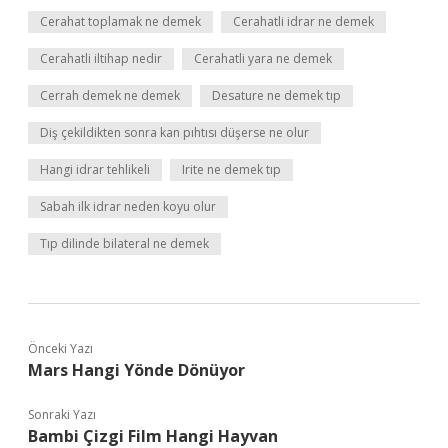
Cerahat toplamak ne demek
Cerahatli idrar ne demek
Cerahatli iltihap nedir
Cerahatli yara ne demek
Cerrah demek ne demek
Desature ne demek tıp
Diş çekildikten sonra kan pıhtısı düşerse ne olur
Hangi idrar tehlikeli
Irite ne demek tıp
Sabah ilk idrar neden koyu olur
Tıp dilinde bilateral ne demek
Önceki Yazı
Mars Hangi Yönde Dönüyor
Sonraki Yazı
Bambi Çizgi Film Hangi Hayvan