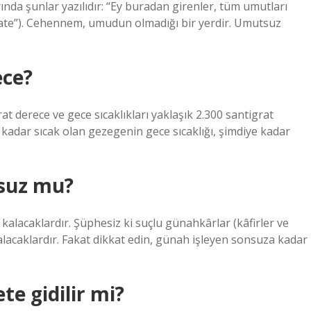
nda şunlar yazılıdır: “Ey buradan girenler, tüm umutları
trate”). Cehennem, umudun olmadığı bir yerdir. Umutsuz
ece?
at derece ve gece sıcaklıkları yaklaşık 2.300 santigrat
 kadar sıcak olan gezegenin gece sıcaklığı, şimdiye kadar
suz mu?
alacaklardır. Şüphesiz ki suçlu günahkârlar (kâfirler ve
caklardır. Fakat dikkat edin, günah işleyen sonsuza kadar
e gidilir mi?