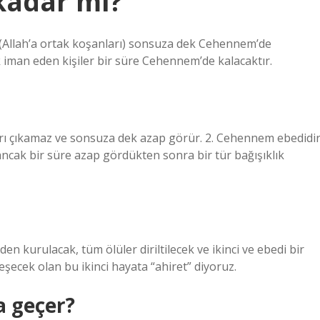
kadar mı?
ri (Allah’a ortak koşanları) sonsuza dek Cehennem’de
k iman eden kişiler bir süre Cehennem’de kalacaktır.
arı çıkamaz ve sonsuza dek azap görür. 2. Cehennem ebedidi
ncak bir süre azap gördükten sonra bir tür bağışıklık
 kurulacak, tüm ölüler diriltilecek ve ikinci ve ebedi bir
eşecek olan bu ikinci hayata “ahiret” diyoruz.
 geçer?