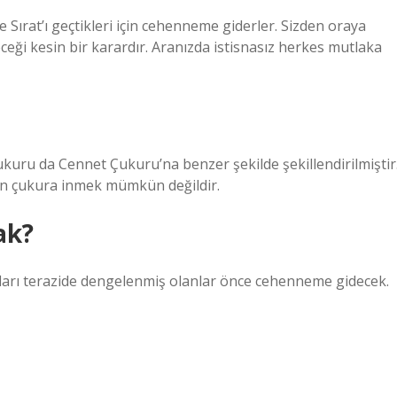
Sırat’ı geçtikleri için cehenneme giderler. Sizden oraya
ceği kesin bir karardır. Aranızda istisnasız herkes mutlaka
ru da Cennet Çukuru’na benzer şekilde şekillendirilmiştir
dan çukura inmek mümkün değildir.
ak?
fları terazide dengelenmiş olanlar önce cehenneme gidecek.