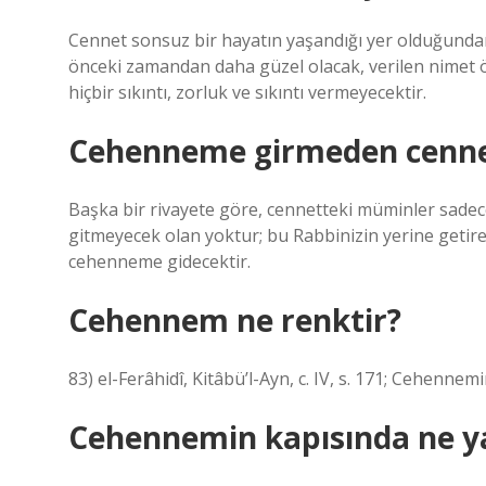
Cennet sonsuz bir hayatın yaşandığı yer olduğundan,
önceki zamandan daha güzel olacak, verilen nimet ön
hiçbir sıkıntı, zorluk ve sıkıntı vermeyecektir.
Cehenneme girmeden cennet
Başka bir rivayete göre, cennetteki müminler sadece 
gitmeyecek olan yoktur; bu Rabbinizin yerine getire
cehenneme gidecektir.
Cehennem ne renktir?
83) el-Ferâhidî, Kitâbü’l-Ayn, c. IV, s. 171; Cehennemi
Cehennemin kapısında ne y