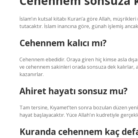
Cehennem sonsuza 
İslam’ın kutsal kitabı Kuran’a göre Allah, müşrikle
tutacaktır. İslam inancına göre, günah işlemiş anca
Cehennem kalıcı mı?
Cehennem ebedidir. Oraya giren hiç kimse asla dış
ve cehennem sakinleri orada sonsuza dek kalırlar, a
kazanırlar.
Ahiret hayatı sonsuz mu?
Tam tersine, Kıyamet’ten sonra bozulan düzen yeniden
hayat başlayacaktır. Yüce Allah’ın kudretiyle gerçekl
Kuranda cehennem kaç defa