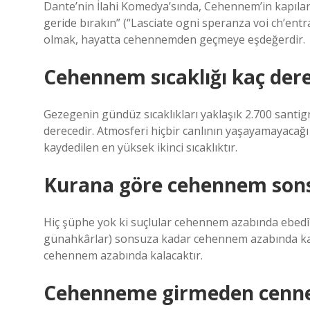
Dante’nin İlahi Komedya’sında, Cehennem’in kapıları
geride bırakın” (“Lasciate ogni speranza voi ch’en
olmak, hayatta cehennemden geçmeye eşdeğerdir.
Cehennem sıcaklığı kaç der
Gezegenin gündüz sıcaklıkları yaklaşık 2.700 santigr
derecedir. Atmosferi hiçbir canlının yaşayamayacağı
kaydedilen en yüksek ikinci sıcaklıktır.
Kurana göre cehennem son
Hiç şüphe yok ki suçlular cehennem azabında ebedî k
günahkârlar) sonsuza kadar cehennem azabında kala
cehennem azabında kalacaktır.
Cehenneme girmeden cennet