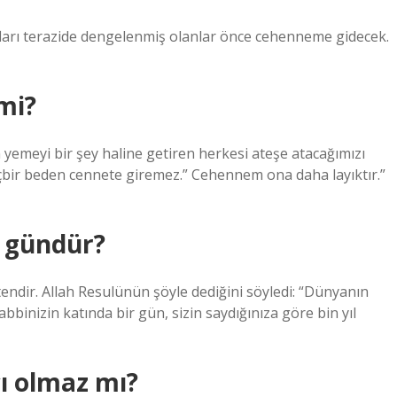
fları terazide dengelenmiş olanlar önce cehenneme gidecek.
mi?
 yemeyi bir şey haline getiren herkesi ateşe atacağımızı
içbir beden cennete giremez.” Cehennem ona daha layıktır.”
ç gündür?
endir. Allah Resulünün şöyle dediğini söyledi: “Dünyanın
bbinizin katında bir gün, sizin saydığınıza göre bin yıl
ı olmaz mı?