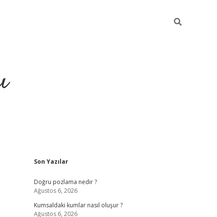
ı
Sidebar
Son Yazılar
hiltonbet yeni giriş
betexper güvenilir mi
elexb
Doğru pozlama nedir ?
Ağustos 6, 2026
Kumsaldaki kumlar nasıl oluşur ?
Ağustos 6, 2026