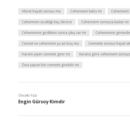
Ahiret hayatı sonsuz mu
Cehennem kalıcı mı
Cehennem n
Cehennem sıcaklığı kaç derece
Cehennem sonsuza kadar mı
Cehenneme girdikten sonra çıkış var mı
Cehenneme girmeden 
Cennet ve cehennem şu an boş mu
Cennette sonsuz hayat sık
Haram yiyen cennete girer mi
Kurana göre cehennem sonsu
Zina yapan biri cennete girebilir mi
Önceki Yazı
Engin Gürsoy Kimdir