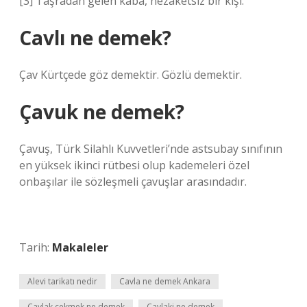
[3] Taşradan gelen kaba, nezaketsiz bir kişi.
Cavlı ne demek?
Çav Kürtçede göz demektir. Gözlü demektir.
Çavuk ne demek?
Çavuş, Türk Silahlı Kuvvetleri’nde astsubay sınıfının
en yüksek ikinci rütbesi olup kademeleri özel
onbaşılar ile sözleşmeli çavuşlar arasındadır.
Tarih:
Makaleler
Alevi tarikatı nedir
Cavla ne demek Ankara
Çavlak çekmek ne demek
Cavlaki ne demek