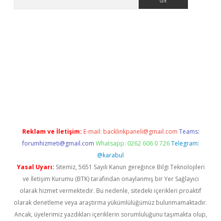
etgiris.org
Reklam ve İletişim:
E-mail:
backlinkpaneli@gmail.com
Teams:
forumhizmeti@gmail.com
Whatsapp: 0262 606 0 726
Telegram:
@karabul
Yasal Uyarı:
Sitemiz, 5651 Sayılı Kanun gereğince Bilgi Teknolojileri
ve İletişim Kurumu (BTK) tarafından onaylanmış bir Yer Sağlayıcı
olarak hizmet vermektedir. Bu nedenle, sitedeki içerikleri proaktif
olarak denetleme veya araştırma yükümlülüğümüz bulunmamaktadır.
Ancak, üyelerimiz yazdıkları içeriklerin sorumluluğunu taşımakta olup,