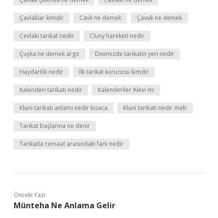
Çavlaklar kimdir
Cavlı ne demek
Çavuk ne demek
Cevlaki tarikat nedir
Cluny hareketi nedir
Çuşka ne demek argo
Dinimizde tarikatın yeri nedir
Haydarilik nedir
İlk tarikat kurucusu kimdir
Kalenderi tarikatı nedir
Kalenderiler Alevi mi
Kluni tarikatı anlamı nedir kısaca
Kluni tarikatı nedir meb
Tarikat başlarına ne denir
Tarikatla cemaat arasındaki fark nedir
Önceki Yazı
Münteha Ne Anlama Gelir