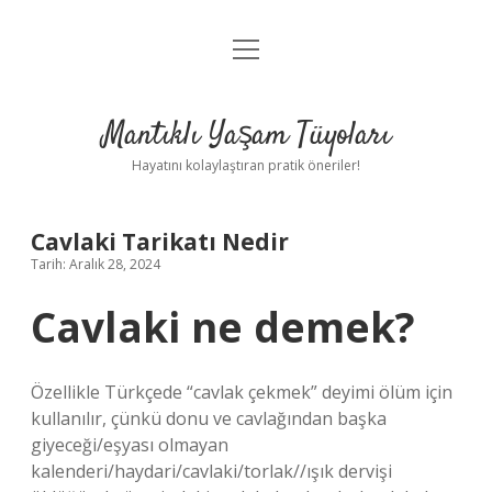
menüyü
Anasayfa
aç
Gizlilik Politikası
Mantıklı Yaşam Tüyoları
Yasal Uyarı
Hayatını kolaylaştıran pratik öneriler!
Hakkımızda
Cavlaki Tarikatı Nedir
Tarih: Aralık 28, 2024
Cavlaki ne demek?
Özellikle Türkçede “cavlak çekmek” deyimi ölüm için
kullanılır, çünkü donu ve cavlağından başka
giyeceği/eşyası olmayan
kalenderi/haydari/cavlaki/torlak//ışık dervişi