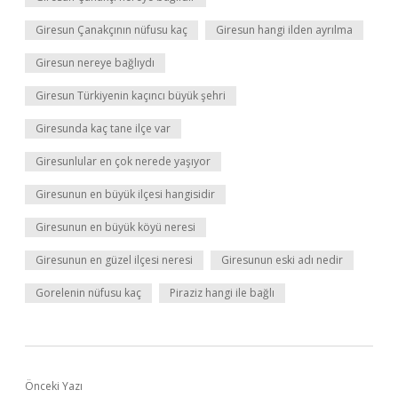
Giresun Çanakçının nüfusu kaç
Giresun hangi ilden ayrılma
Giresun nereye bağlıydı
Giresun Türkiyenin kaçıncı büyük şehri
Giresunda kaç tane ilçe var
Giresunlular en çok nerede yaşıyor
Giresunun en büyük ilçesi hangisidir
Giresunun en büyük köyü neresi
Giresunun en güzel ilçesi neresi
Giresunun eski adı nedir
Gorelenin nüfusu kaç
Piraziz hangi ile bağlı
Önceki Yazı