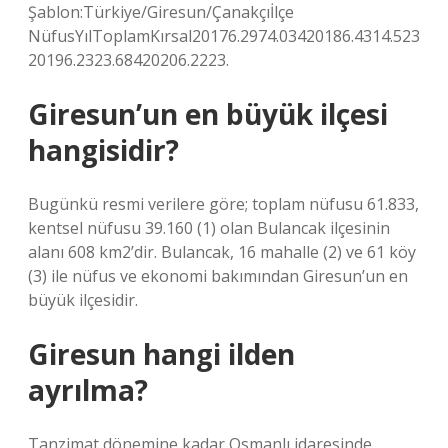
Şablon:Türkiye/Giresun/Çanakçıİlçe
NüfusYılToplamKırsal20176.2974.03420186.4314.523
20196.2323.68420206.2223.
Giresun’un en büyük ilçesi
hangisidir?
Bugünkü resmi verilere göre; toplam nüfusu 61.833,
kentsel nüfusu 39.160 (1) olan Bulancak ilçesinin
alanı 608 km2’dir. Bulancak, 16 mahalle (2) ve 61 köy
(3) ile nüfus ve ekonomi bakımından Giresun’un en
büyük ilçesidir.
Giresun hangi ilden
ayrılma?
Tanzimat dönemine kadar Osmanlı idaresinde