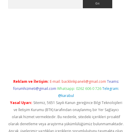
Arama
elexbetgiris.org
Reklam ve İletişim:
E-mail:
backlinkpaneli@gmail.com
Teams:
forumhizmeti@gmail.com
Whatsapp: 0262 606 0 726
Telegram:
@karabul
Yasal Uyarı:
Sitemiz, 5651 Sayılı Kanun gereğince Bilgi Teknolojileri
ve İletişim Kurumu (BTK) tarafından onaylanmış bir Yer Sağlayıcı
olarak hizmet vermektedir. Bu nedenle, sitedeki içerikleri proaktif
olarak denetleme veya araştırma yükümlülüğümüz bulunmamaktadır.
Ancak, üyelerimiz yazdıkları içeriklerin sorumluluğunu taşımakta olup,