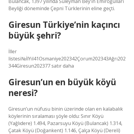
Bulancak, 1397 yılında Süleyman Bey’in Emiroğulları
Beyliği döneminde Çepni Türklerinin eline geçti.
Giresun Türkiye’nin kaçıncı
büyük şehri?
İller
listesi№İlYıl41Osmaniye202342Çorum202343Ağrı202
344Giresun202377 satır daha
Giresun’un en büyük köyü
neresi?
Giresun’un nüfusu binin üzerinde olan en kalabalık
köylerinin sıralaması şöyle oldu: Sınır Köyü
(Yağlıdere) 1.494, Pazarsuyu Köyü (Bulancak) 1.314,
Çatak Köyü (Doğankent) 1.146, Çalça Köyü (Dereli)