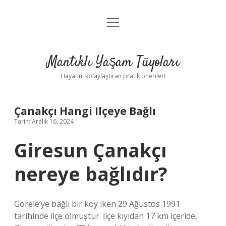
menüyü
Anasayfa
aç
Gizlilik Politikası
Mantıklı Yaşam Tüyoları
Yasal Uyarı
Hayatını kolaylaştıran pratik öneriler!
Hakkımızda
Çanakçı Hangi Ilçeye Bağlı
Tarih: Aralık 16, 2024
Giresun Çanakçı
nereye bağlıdır?
Görele’ye bağlı bir köy iken 29 Ağustos 1991
tarihinde ilçe olmuştur. İlçe kıyıdan 17 km içeride,