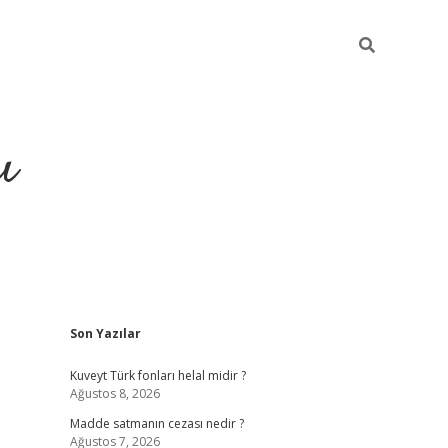
ı
Sidebar
Son Yazılar
hiltonbet yeni giriş
betexper güvenilir mi
ele
Kuveyt Türk fonları helal midir ?
Ağustos 8, 2026
Madde satmanın cezası nedir ?
Ağustos 7, 2026