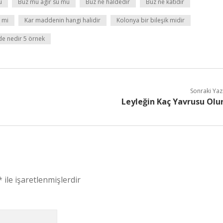
ü
Buz mu agir su mu
Buz ne haldedir
Buz ne katıdır
i mi
Kar maddenin hangi halidir
Kolonya bir bileşik midir
e nedir 5 örnek
Sonraki Yaz
Leyleğin Kaç Yavrusu Olu
*
ile işaretlenmişlerdir