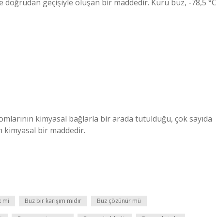
le doğrudan geçişiyle oluşan bir maddedir. Kuru buz, -78,5 °C
tomlarının kimyasal bağlarla bir arada tutulduğu, çok sayıda
 kimyasal bir maddedir.
k mi
Buz bir karışım mıdır
Buz çözünür mü