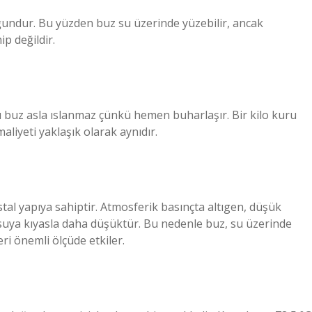
oğundur. Bu yüzden buz su üzerinde yüzebilir, ancak
p değildir.
buz asla ıslanmaz çünkü hemen buharlaşır. Bir kilo kuru
iyeti yaklaşık olarak aynıdır.
stal yapıya sahiptir. Atmosferik basınçta altıgen, düşük
u suya kıyasla daha düşüktür. Bu nedenle buz, su üzerinde
eri önemli ölçüde etkiler.