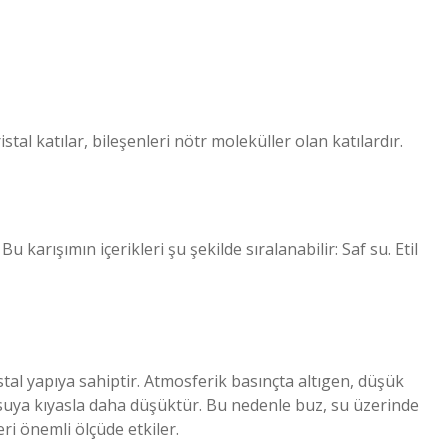
stal katılar, bileşenleri nötr moleküller olan katılardır.
 karışımın içerikleri şu şekilde sıralanabilir: Saf su. Etil
stal yapıya sahiptir. Atmosferik basınçta altıgen, düşük
u suya kıyasla daha düşüktür. Bu nedenle buz, su üzerinde
eri önemli ölçüde etkiler.