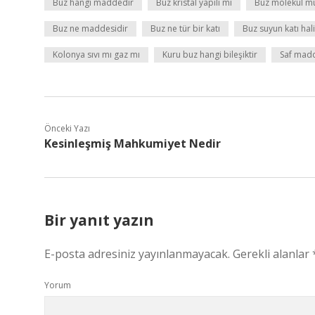
Buz hangi maddedir
Buz kristal yapılı mı
Buz molekül m
Buz ne maddesidir
Buz ne tür bir katı
Buz suyun katı hal
Kolonya sıvı mı gaz mı
Kuru buz hangi bileşiktir
Saf madd
Önceki Yazı
Kesinleşmiş Mahkumiyet Nedir
Bir yanıt yazın
E-posta adresiniz yayınlanmayacak.
Gerekli alanlar
Yorum