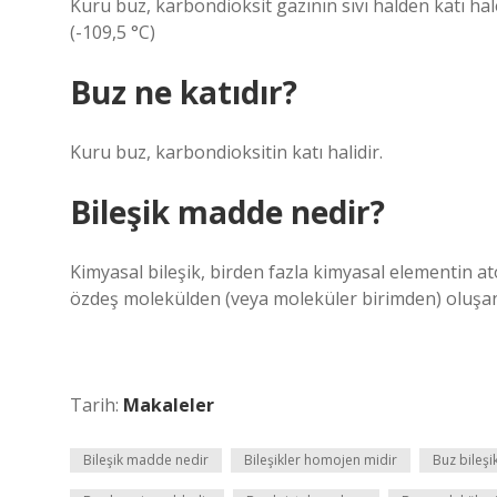
Kuru buz, karbondioksit gazının sıvı halden katı ha
(-109,5 °C)
Buz ne katıdır?
Kuru buz, karbondioksitin katı halidir.
Bileşik madde nedir?
Kimyasal bileşik, birden fazla kimyasal elementin a
özdeş molekülden (veya moleküler birimden) oluşan
Tarih:
Makaleler
Bileşik madde nedir
Bileşikler homojen midir
Buz bileşi