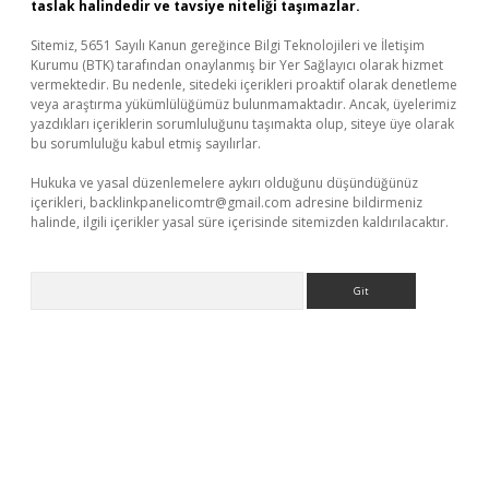
taslak halindedir ve tavsiye niteliği taşımazlar.
Sitemiz, 5651 Sayılı Kanun gereğince Bilgi Teknolojileri ve İletişim
Kurumu (BTK) tarafından onaylanmış bir Yer Sağlayıcı olarak hizmet
vermektedir. Bu nedenle, sitedeki içerikleri proaktif olarak denetleme
veya araştırma yükümlülüğümüz bulunmamaktadır. Ancak, üyelerimiz
yazdıkları içeriklerin sorumluluğunu taşımakta olup, siteye üye olarak
bu sorumluluğu kabul etmiş sayılırlar.
Hukuka ve yasal düzenlemelere aykırı olduğunu düşündüğünüz
içerikleri,
backlinkpanelicomtr@gmail.com
adresine bildirmeniz
halinde, ilgili içerikler yasal süre içerisinde sitemizden kaldırılacaktır.
Arama
elexbetgiris.org