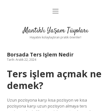
menüyü
Anasayfa
aç
Gizlilik Politikası
Mantıklı Yaşam Tüyoları
Yasal Uyarı
Hayatını kolaylaştıran pratik öneriler!
Hakkımızda
Borsada Ters Işlem Nedir
Tarih: Aralık 22, 2024
Ters işlem açmak ne
demek?
Uzun pozisyona karşı kısa pozisyon ve kısa
pozisyona karşı uzun pozisyon almaya ters