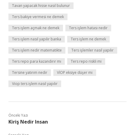
Tavan yapacak hisse nasıl bulunur
Ters bakiye vermesi ne demek
Ters işlem açmak ne demek
Ters işlem hatası nedir
Ters işlem nasıl yapılır banka
Ters işlem ne demek
Ters işlem nedir matematikte
Ters işlemler nasıl yapılır
Ters repo para kazandırır mı
Ters repo riskli mi
Tersine yatırım nedir
VİOP eksiye düşer mi
Viop ters işlem nasıl yapılır
Önceki Yazı
Kiriş Nedir Insan