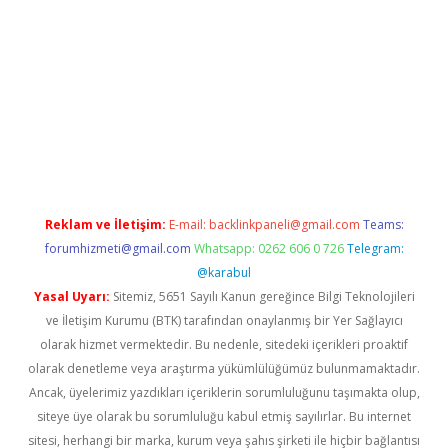
lexbetgiris.org
Reklam ve İletişim:
E-mail:
backlinkpaneli@gmail.com
Teams:
forumhizmeti@gmail.com
Whatsapp: 0262 606 0 726
Telegram:
@karabul
Yasal Uyarı:
Sitemiz, 5651 Sayılı Kanun gereğince Bilgi Teknolojileri
ve İletişim Kurumu (BTK) tarafından onaylanmış bir Yer Sağlayıcı
olarak hizmet vermektedir. Bu nedenle, sitedeki içerikleri proaktif
olarak denetleme veya araştırma yükümlülüğümüz bulunmamaktadır.
Ancak, üyelerimiz yazdıkları içeriklerin sorumluluğunu taşımakta olup,
siteye üye olarak bu sorumluluğu kabul etmiş sayılırlar. Bu internet
sitesi, herhangi bir marka, kurum veya şahıs şirketi ile hiçbir bağlantısı