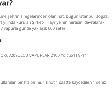
var?
güne şehrin simgelerinden olan hat, bugün İstanbul Boğazı,
1 yılında kurulan Şirket-i Hayriye’nin mirasını devralarak
28 vapurla günde yaklaşık 600 sefer …
?
Yolcu320YOLCU VAPURLARI2100 Yolcu611.8-14.
ullanılan bir hız birimi. 1 knot 1 saatte kaydedilen 1 deniz