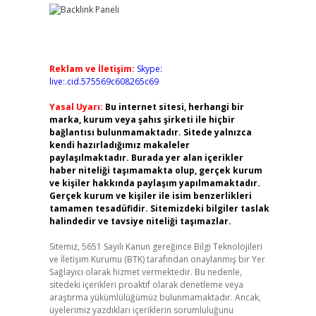
Reklam ve İletişim:
Skype:
live:.cid.575569c608265c69
Yasal Uyarı:
Bu internet sitesi, herhangi bir
marka, kurum veya şahıs şirketi ile hiçbir
bağlantısı bulunmamaktadır. Sitede yalnızca
kendi hazırladığımız makaleler
paylaşılmaktadır. Burada yer alan içerikler
haber niteliği taşımamakta olup, gerçek kurum
ve kişiler hakkında paylaşım yapılmamaktadır.
Gerçek kurum ve kişiler ile isim benzerlikleri
tamamen tesadüfidir. Sitemizdeki bilgiler taslak
halindedir ve tavsiye niteliği taşımazlar.
Sitemiz, 5651 Sayılı Kanun gereğince Bilgi Teknolojileri
ve İletişim Kurumu (BTK) tarafından onaylanmış bir Yer
Sağlayıcı olarak hizmet vermektedir. Bu nedenle,
sitedeki içerikleri proaktif olarak denetleme veya
araştırma yükümlülüğümüz bulunmamaktadır. Ancak,
üyelerimiz yazdıkları içeriklerin sorumluluğunu