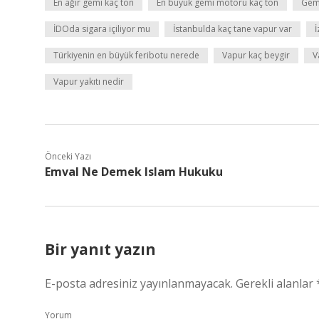
En ağır gemi kaç ton
En büyük gemi motoru kaç ton
Gemi
İDOda sigara içiliyor mu
İstanbulda kaç tane vapur var
İ
Türkiyenin en büyük feribotu nerede
Vapur kaç beygir
V
Vapur yakıtı nedir
Önceki Yazı
Emval Ne Demek Islam Hukuku
Bir yanıt yazın
E-posta adresiniz yayınlanmayacak.
Gerekli alanlar
Yorum