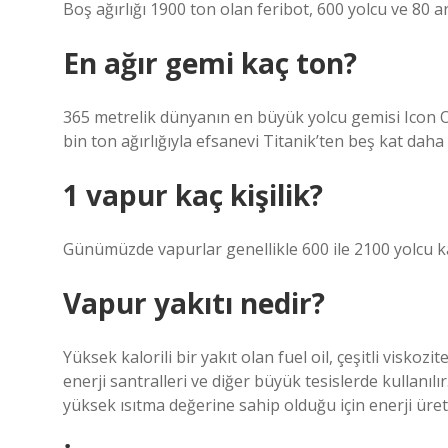
Boş ağırlığı 1900 ton olan feribot, 600 yolcu ve 80 
En ağır gemi kaç ton?
365 metrelik dünyanın en büyük yolcu gemisi Icon Of
bin ton ağırlığıyla efsanevi Titanik’ten beş kat daha
1 vapur kaç kişilik?
Günümüzde vapurlar genellikle 600 ile 2100 yolcu ka
Vapur yakıtı nedir?
Yüksek kalorili bir yakıt olan fuel oil, çeşitli viskoz
enerji santralleri ve diğer büyük tesislerde kullanılı
yüksek ısıtma değerine sahip olduğu için enerji üreti