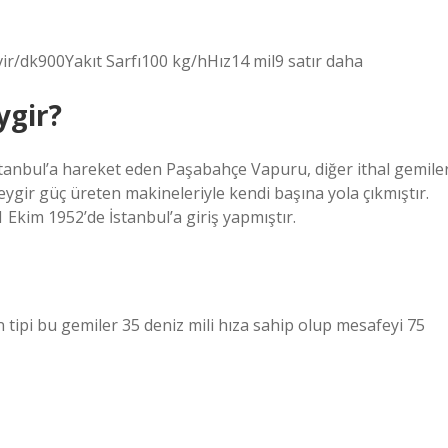
dk900Yakıt Sarfı100 kg/hHız14 mil9 satır daha
ygir?
stanbul’a hareket eden Paşabahçe Vapuru, diğer ithal gemile
ygir güç üreten makineleriyle kendi başına yola çıkmıştır.
Ekim 1952’de İstanbul’a giriş yapmıştır.
 tipi bu gemiler 35 deniz mili hıza sahip olup mesafeyi 75