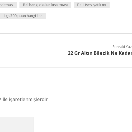
ısaltması
Bal hangi okulun kısaltması
Bal Lisesi yatılı mı
Lgs 300 puan hangi lise
Sonraki Yaz
22 Gr Altın Bilezik Ne Kada
*
ile işaretlenmişlerdir