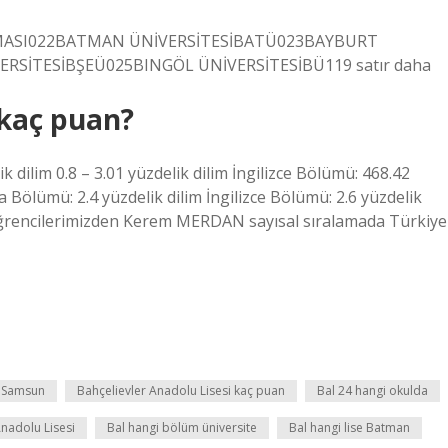
TMASI022BATMAN ÜNİVERSİTESİBATÜ023BAYBURT
ERSİTESİBŞEÜ025BINGÖL ÜNİVERSİTESİBÜ119 satır daha
 kaç puan?
dilim 0.8 – 3.01 yüzdelik dilim İngilizce Bölümü: 468.42
a Bölümü: 2.4 yüzdelik dilim İngilizce Bölümü: 2.6 yüzdelik
 öğrencilerimizden Kerem MERDAN sayısal sıralamada Türkiye
e Samsun
Bahçelievler Anadolu Lisesi kaç puan
Bal 24 hangi okulda
Anadolu Lisesi
Bal hangi bölüm üniversite
Bal hangi lise Batman