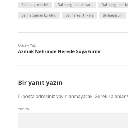
Bal hangi meslek
Bal hangi okul Ankara
Bal hangi okul k
Bal ne zaman kuruldu
Bal neresi Ankara
Bü hangi üni
Önceki Yazı
Azmak Nehrinde Nerede Suya Girilir
Bir yanıt yazın
E-posta adresiniz yayınlanmayacak.
Gerekli alanlar
Yorum