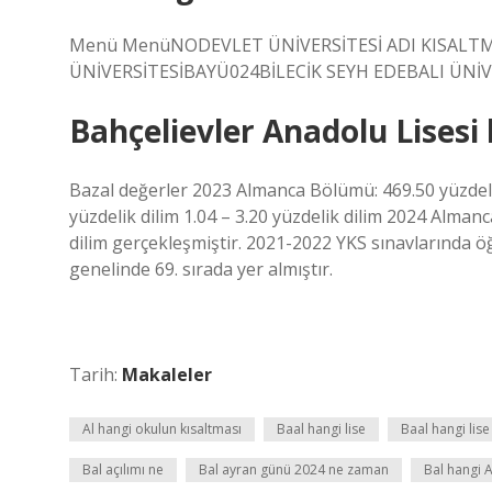
Menü MenüNODEVLET ÜNİVERSİTESİ ADI KISAL
ÜNİVERSİTESİBAYÜ024BİLECİK SEYH EDEBALI ÜNİV
Bahçelievler Anadolu Lisesi
Bazal değerler 2023 Almanca Bölümü: 469.50 yüzdelik 
yüzdelik dilim 1.04 – 3.20 yüzdelik dilim 2024 Almanc
dilim gerçekleşmiştir. 2021-2022 YKS sınavlarında
genelinde 69. sırada yer almıştır.
Tarih:
Makaleler
Al hangi okulun kısaltması
Baal hangi lise
Baal hangi lis
Bal açılımı ne
Bal ayran günü 2024 ne zaman
Bal hangi 