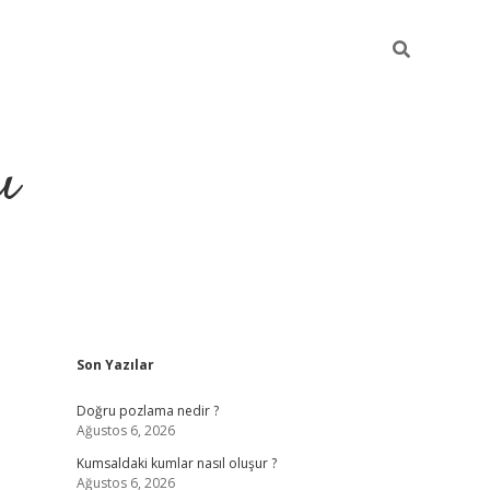
ı
Sidebar
Son Yazılar
hiltonbet yeni giriş
betexper güvenilir mi
elexb
Doğru pozlama nedir ?
Ağustos 6, 2026
Kumsaldaki kumlar nasıl oluşur ?
Ağustos 6, 2026