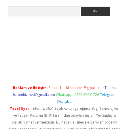
Arama
elexbetgiris.org
Reklam ve İletişim:
E-mail:
backlinkpaneli@gmail.com
Teams:
forumhizmeti@gmail.com
Whatsapp: 0262 606 0 726
Telegram:
@karabul
Yasal Uyarı:
Sitemiz, 5651 Sayılı Kanun gereğince Bilgi Teknolojileri
ve İletişim Kurumu (BTK) tarafından onaylanmış bir Yer Sağlayıcı
olarak hizmet vermektedir. Bu nedenle, sitedeki içerikleri proaktif