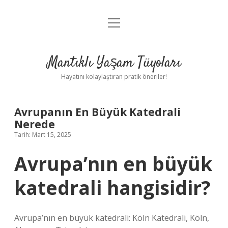
menüyü
Anasayfa
aç
Gizlilik Politikası
Mantıklı Yaşam Tüyoları
Yasal Uyarı
Hayatını kolaylaştıran pratik öneriler!
Hakkımızda
Avrupanın En Büyük Katedrali
Nerede
Tarih: Mart 15, 2025
Avrupa’nın en büyük
katedrali hangisidir?
Avrupa’nın en büyük katedrali: Köln Katedrali, Köln,