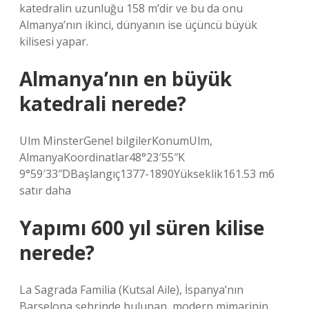
katedralin uzunluğu 158 m’dir ve bu da onu
Almanya’nın ikinci, dünyanın ise üçüncü büyük
kilisesi yapar.
Almanya’nın en büyük
katedrali nerede?
Ulm MinsterGenel bilgilerKonumUlm,
AlmanyaKoordinatlar48°23′55″K
9°59′33″DBaşlangıç1377-1890Yükseklik161.53 m6
satır daha
Yapımı 600 yıl süren kilise
nerede?
La Sagrada Familia (Kutsal Aile), İspanya’nın
Barselona şehrinde bulunan, modern mimarinin