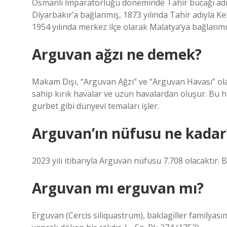
Osmanlı İmparatorluğu döneminde Tahir bucağı adıyl
Diyarbakır’a bağlanmış, 1873 yılında Tahir adıyla Ke
1954 yılında merkez ilçe olarak Malatya’ya bağlanmı
Arguvan ağzı ne demek?
Makam Dışı, “Arguvan Ağzı” ve “Arguvan Havası” olara
sahip kırık havalar ve uzun havalardan oluşur. Bu ha
gurbet gibi dünyevi temaları işler.
Arguvan’ın nüfusu ne kadar
2023 yılı itibarıyla Arguvan nüfusu 7.708 olacaktır.
Arguvan mı erguvan mı?
Erguvan (Cercis siliquastrum), baklagiller familyas