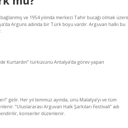
rk mü?
k bağlanmış ve 1954 yılında merkezi Tahir bucağı olmak üzer
Asya’da Arguns adında bir Türk boyu vardır. Arguvan halkı bu
.
rde Kurtardın” türküsünü Antalya’da görev yapan
ri” gelir. Her yıl temmuz ayında, ünü Malatya’yı ve tüm
lenir. “Uluslararası Arguvan Halk Şarkıları Festivali” adı
endirilir, konserler düzenlenir.