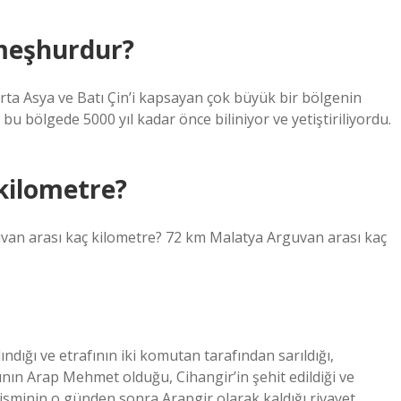
 meşhurdur?
rta Asya ve Batı Çin’i kapsayan çok büyük bir bölgenin
bu bölgede 5000 yıl kadar önce biliniyor ve yetiştiriliyordu.
kilometre?
van arası kaç kilometre? 72 km Malatya Arguvan arası kaç
ndığı ve etrafının iki komutan tarafından sarıldığı,
ının Arap Mehmet olduğu, Cihangir’in şehit edildiği ve
isminin o günden sonra Arapgir olarak kaldığı rivayet