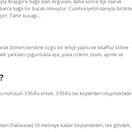
a Arapgir’e bağlı olan Arguvan, daha sonra ilçe olarak
ban’a bağlı bir bucak olmuştur. Cumhuriyetin ilanıyla birlikte
ştır. Tahir bucağı…
k bilinen kendine özgü bir lehçe yapısı ve telaffuz stiline
lk şarkıları çoğunlukla aşk, yuva özlemi, ölüm, ayrılık ve
?
 Bu nüfusun 3.954’ü erkek, 3.954’ü ise köylerden oluşmaktadır
ından (Fabaceae) 10 metreye kadar boylanabilen, tek gövdeli,