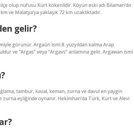
r ilçe olup nüfusu Kürt kökenlidir. Köyün eski adı Bilaman’dır.
 km ve Malatya’ya yaklaşık 72 km uzaklıktadır.
en gelir?
miyle görünür. Argaûn ismi 8. yüzyıldan kalma Arap
ğuldur ve “Argas” veya “Argavs” anlamına gelir. Argawan ismi
ü?
 Bağlama, tambur, kaval, keman, zurna ve davul en yaygın
 ve zurna eşliğinde oynanır. Hekimhan’da Türk, Kürt ve Alevi
ar?