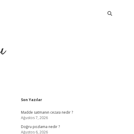
ı
Sidebar
Son Yazılar
hiltonbet yeni giriş
betexper güvenilir mi
elexb
Madde satmanın cezası nedir ?
Ağustos 7, 2026
Doğru pozlama nedir ?
Ağustos 6, 2026