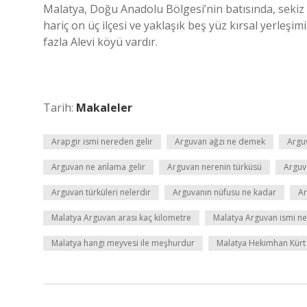
Malatya, Doğu Anadolu Bölgesi’nin batısında, sekiz 
hariç on üç ilçesi ve yaklaşık beş yüz kırsal yerleşi
fazla Alevi köyü vardır.
Tarih:
Makaleler
Arapgir ismi nereden gelir
Arguvan ağzı ne demek
Argu
Arguvan ne anlama gelir
Arguvan nerenin türküsü
Arguv
Arguvan türküleri nelerdir
Arguvanın nüfusu ne kadar
Ar
Malatya Arguvan arası kaç kilometre
Malatya Arguvan ismi ne
Malatya hangi meyvesi ile meşhurdur
Malatya Hekimhan Kür