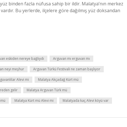
yüz binden fazla nüfusa sahip bir ildir. Malatya’nın merkez
mi vardır. Bu yerlerde, ilçelere göre dağılmış yüz doksandan
van eskiden nereye bağlıydı
Arguvan mı erguvan mı
an neyi meşhur
Arguvan Türkü Festivali ne zaman başlıyor
guvanlılar Alevi mi
Malatya Akçadağ Kürt mü
reden gelir
Malatya Arguvan Türk mü
t mü
Malatya Kürt mü Alevi mi
Malatyada kaç Alevi köyü var