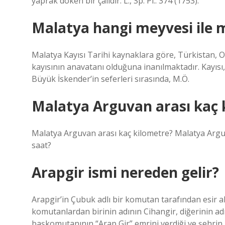
yaprak döken bir çalıdır. L., Sp. Pl.: 374 (1753).
Malatya hangi meyvesi ile
Malatya Kayısı Tarihi kaynaklara göre, Türkistan, O
kayısının anavatanı olduğuna inanılmaktadır. Kayısı, 
Büyük İskender’in seferleri sırasında, M.Ö.
Malatya Arguvan arası kaç 
Malatya Arguvan arası kaç kilometre? Malatya Argu
saat?
Arapgir ismi nereden gelir?
Arapgir’in Çubuk adlı bir komutan tarafından esir alı
komutanlardan birinin adının Cihangir, diğerinin ad
başkomutanının “Arap Gir” emrini verdiği ve şehrin 