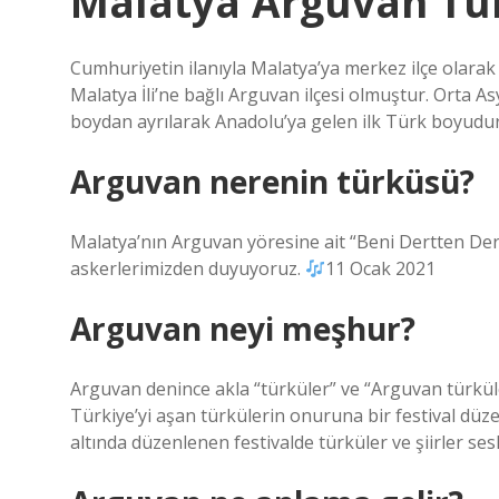
Malatya Arguvan Tü
Cumhuriyetin ilanıyla Malatya’ya merkez ilçe olara
Malatya İli’ne bağlı Arguvan ilçesi olmuştur. Orta 
boydan ayrılarak Anadolu’ya gelen ilk Türk boyudur
Arguvan nerenin türküsü?
Malatya’nın Arguvan yöresine ait “Beni Dertten De
askerlerimizden duyuyoruz.
11 Ocak 2021
Arguvan neyi meşhur?
Arguvan denince akla “türküler” ve “Arguvan türküle
Türkiye’yi aşan türkülerin onuruna bir festival düzen
altında düzenlenen festivalde türküler ve şiirler sesl