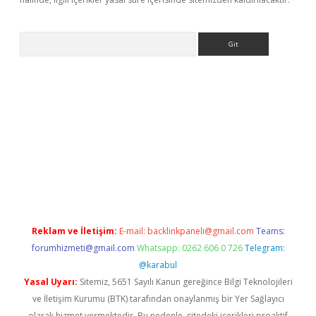
Arama
elexbetgiris.org
Reklam ve İletişim:
E-mail:
backlinkpaneli@gmail.com
Teams:
forumhizmeti@gmail.com
Whatsapp: 0262 606 0 726
Telegram:
@karabul
Yasal Uyarı:
Sitemiz, 5651 Sayılı Kanun gereğince Bilgi Teknolojileri
ve İletişim Kurumu (BTK) tarafından onaylanmış bir Yer Sağlayıcı
olarak hizmet vermektedir. Bu nedenle, sitedeki içerikleri proaktif