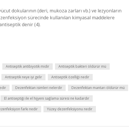
ücut dokularının (deri, mukoza zarları vb.) ve lezyonların
zenfeksiyon sürecinde kullanılan kimyasal maddelere
ntiseptik denir (4).
Antiseptik antibiyotik midir
Antiseptik bakteri öldürür mü
Antiseptik neye iyi gelir
Antiseptik özelliği nedir
edir
Dezenfektan isimleri nelerdir
Dezenfektan mantarı öldürür mü
El antiseptiği ile el hijyeni sağlama süresi ne kadardır
ezenfeksiyon farkı nedir
Yüzey dezenfeksiyonu nedir