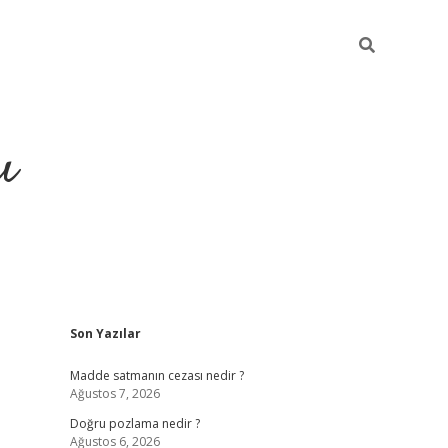
ı
Sidebar
Son Yazılar
hiltonbet yeni giriş
betexper güvenilir mi
elexbe
Madde satmanın cezası nedir ?
Ağustos 7, 2026
Doğru pozlama nedir ?
Ağustos 6, 2026