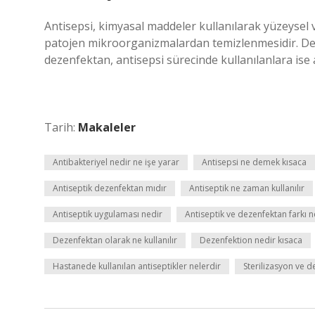
Antisepsi, kimyasal maddeler kullanılarak yüzeysel v
patojen mikroorganizmalardan temizlenmesidir. De
dezenfektan, antisepsi sürecinde kullanılanlara ise a
Tarih:
Makaleler
Antibakteriyel nedir ne işe yarar
Antisepsi ne demek kısaca
Antiseptik dezenfektan mıdır
Antiseptik ne zaman kullanılır
Antiseptik uygulaması nedir
Antiseptik ve dezenfektan farkı n
Dezenfektan olarak ne kullanılır
Dezenfektion nedir kısaca
Hastanede kullanılan antiseptikler nelerdir
Sterilizasyon ve d