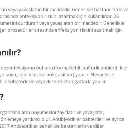
an veya yavaşlatan bir maddedir. Genellikle hastanelerde v
ırasında enfeksiyon riskini azaltmak için kullanılırlar. 25
mesini durduran veya yavaşlatan bir maddedir. Genellikle
iğer prosedürler sırasında enfeksiyon riskini azaltmak için
nılır?
 dezenfeksiyonu buharla (formaldehit, sülfürik anhidrit, klor
r suyu, süblimat, karbolik asit vb.) yapılır. Nesnelerin
ı inkübatörlerle veya dezenfektan gazlarla yapılır.
?
organizmaların büyümesini zayıflatır ve yavaşlatır,
nlemeye yardımcı olur. Antibiyotikler bakterileri ve ayrıca
 2017 Antiseptikler genellikle bakterilerin ve diğer