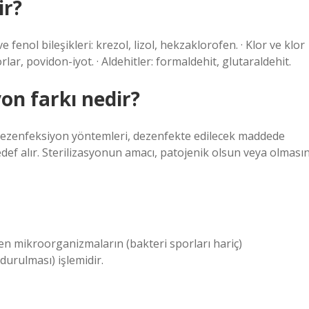
ir?
 fenol bileşikleri: krezol, lizol, hekzaklorofen. · Klor ve klor
oforlar, povidon-iyot. · Aldehitler: formaldehit, glutaraldehit.
on farkı nedir?
 Dezenfeksiyon yöntemleri, dezenfekte edilecek maddede
ef alır. Sterilizasyonun amacı, patojenik olsun veya olmasın
 mikroorganizmaların (bakteri sporları hariç)
durulması) işlemidir.