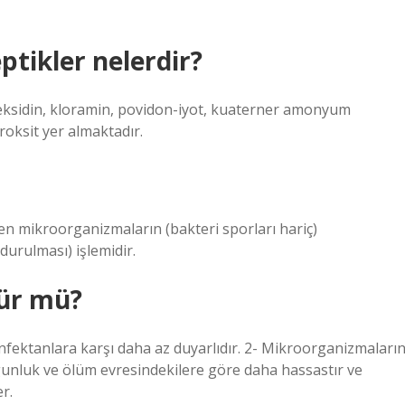
ptikler nelerdir?
heksidin, kloramin, povidon-iyot, kuaterner amonyum
eroksit yer almaktadır.
 mikroorganizmaların (bakteri sporları hariç)
durulması) işlemidir.
ür mü?
nfektanlara karşı daha az duyarlıdır. 2- Mikroorganizmaları
gunluk ve ölüm evresindekilere göre daha hassastır ve
r.