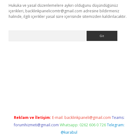
Hukuka ve yasal düzenlemelere aykırı olduğunu düşündüğünüz
içerikleri,
backlinkpanelicomtr@gmail.com
adresine bildirmeniz
halinde, ilgili içerikler yasal süre içerisinde sitemizden kaldırılacaktır.
Arama
elexbetgiris.org
Reklam ve İletişim:
E-mail:
backlinkpaneli@gmail.com
Teams:
forumhizmeti@gmail.com
Whatsapp: 0262 606 0 726
Telegram:
@karabul