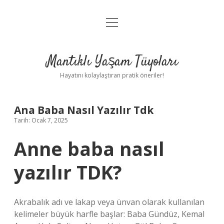
menüyü
Anasayfa
aç
Gizlilik Politikası
Mantıklı Yaşam Tüyoları
Yasal Uyarı
Hayatını kolaylaştıran pratik öneriler!
Hakkımızda
Ana Baba Nasıl Yazılır Tdk
Tarih: Ocak 7, 2025
Anne baba nasıl
yazılır TDK?
Akrabalık adı ve lakap veya ünvan olarak kullanılan
kelimeler büyük harfle başlar: Baba Gündüz, Kemal