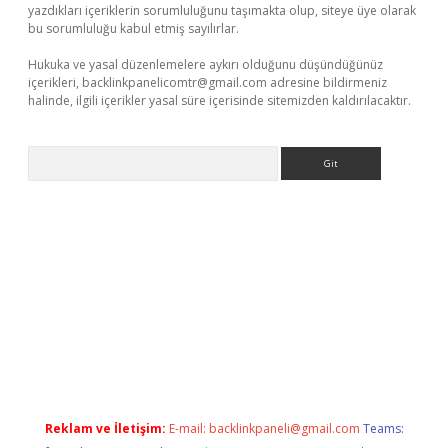
yazdıkları içeriklerin sorumluluğunu taşımakta olup, siteye üye olarak
bu sorumluluğu kabul etmiş sayılırlar.
Hukuka ve yasal düzenlemelere aykırı olduğunu düşündüğünüz
içerikleri,
backlinkpanelicomtr@gmail.com
adresine bildirmeniz
halinde, ilgili içerikler yasal süre içerisinde sitemizden kaldırılacaktır.
Arama
elexbetgiris.org
Reklam ve İletişim:
E-mail:
backlinkpaneli@gmail.com
Teams: