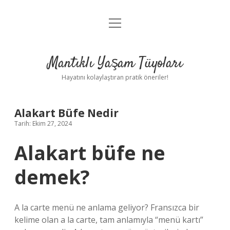
menüyü
Anasayfa
aç
Gizlilik Politikası
Mantıklı Yaşam Tüyoları
Yasal Uyarı
Hayatını kolaylaştıran pratik öneriler!
Hakkımızda
Alakart Büfe Nedir
Tarih: Ekim 27, 2024
Alakart büfe ne
demek?
A la carte menü ne anlama geliyor? Fransızca bir
kelime olan a la carte, tam anlamıyla “menü kartı”