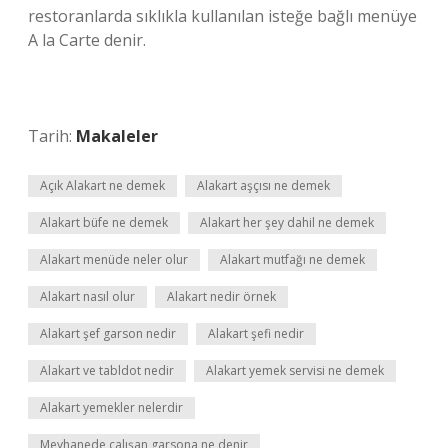
restoranlarda sıklıkla kullanılan isteğe bağlı menüye
A la Carte denir.
Tarih:
Makaleler
Açık Alakart ne demek
Alakart aşçısı ne demek
Alakart büfe ne demek
Alakart her şey dahil ne demek
Alakart menüde neler olur
Alakart mutfağı ne demek
Alakart nasıl olur
Alakart nedir örnek
Alakart şef garson nedir
Alakart şefi nedir
Alakart ve tabldot nedir
Alakart yemek servisi ne demek
Alakart yemekler nelerdir
Meyhanede çalışan garsona ne denir